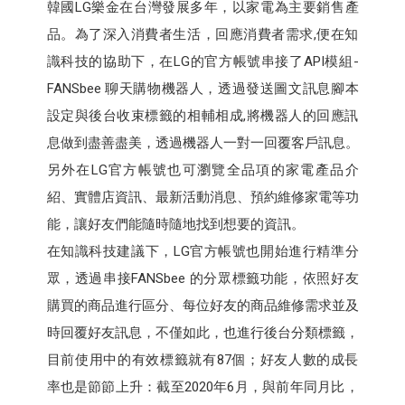
韓國LG樂金在台灣發展多年，以家電為主要銷售產
品。為了深入消費者生活，回應消費者需求,便在知
識科技的協助下，在LG的官方帳號串接了API模組-
FANSbee 聊天購物機器人，透過發送圖文訊息腳本
設定與後台收束標籤的相輔相成,將機器人的回應訊
息做到盡善盡美，透過機器人一對一回覆客戶訊息。
另外在LG官方帳號也可瀏覽全品項的家電產品介
紹、實體店資訊、最新活動消息、預約維修家電等功
能，讓好友們能隨時隨地找到想要的資訊。
在知識科技建議下，LG官方帳號也開始進行精準分
眾，透過串接FANSbee 的分眾標籤功能，依照好友
購買的商品進行區分、每位好友的商品維修需求並及
時回覆好友訊息，不僅如此，也進行後台分類標籤，
目前使用中的有效標籤就有87個；好友人數的成長
率也是節節上升：截至2020年6月，與前年同月比，