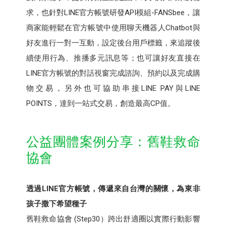
求，也針對LINE官方帳號研發API模組-FANSbee，讓
商家能輕鬆在官方帳號中使用聊天機器人Chatbot與
好友進行一對一互動，設定後台用戶標籤，來追蹤後
續使用行為、推播多元訊息等；也可讓好友直接在
LINE官方帳號的對話視窗完成諮詢、預約以及完成購
物交易，另外也可協助串接LINE PAY與LINE
POINTS，達到一站式交易，創造最高CP值。
公益團體案例分享：舊鞋救命
協會
透過LINE官方帳號，傳遞來自台灣的關懷，為東非
孩子撒下希望種子
舊鞋救命協會 (Step30）跨出舒適圈以實際行動影響