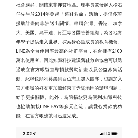
社會族群，關懷東非赤貧地區。理事長兼發起人楊右
任先生於2014年發起「舊鞋救命」活動，提倡多項
援助計畫向非洲送出關懷。串聯台灣、香港、加拿
大、美國、烏干達、肯亞等各國慈善組織，為各地青
年學子提供走入世界、探索身心靈成長的教育機會。
LINE為全台使用率最高的社群平台，在台擁有2100
萬名使用者。因此知識科技建議舊鞋救命協會可以透
過成立官方帳號宣導捐款贊助計畫以及公益募集活
動。此舉也順利募集到百位志工加入團隊，也讓加入
官方帳號的好友更加瞭解東非赤貧地區的環境問題，
給予更多關懷。此外，為讓捐款更為便利,知識科技
也協助架接LINE PAY等多元金流，讓愛心捐款的功
能，在官方帳號就可迅速完成。