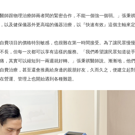
醫師跟物理治療師兩者間的緊密合作，不能一個強一個弱。」張秉
，以及健保儀器外更高端的儀器治療，以『快速有效』這個主軸來
自費項目的價格特別敏感，也很難在第一時間接受。為了讓民眾慢
不長，但每一次都可以享有這樣的服務。「我們希望讓民眾知道徒
痛，其實可以縮短到一兩週就好轉。」張秉祺醫師說。漸漸地，他
自費治療，甚至還會推薦給身邊的親朋好友，久而久之，便建立起
在營運、管理上也開始遇到各種難題。