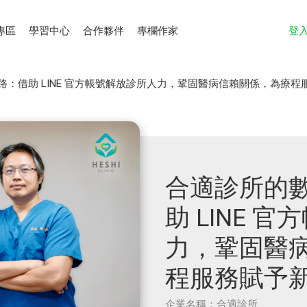
專區
學習中心
合作夥伴
專欄作家
登
：借助 LINE 官方帳號解放診所人力，鞏固醫病信賴關係，為療程
合適診所的
助 LINE 
力，鞏固醫
程服務賦予
企業名稱：合適診所