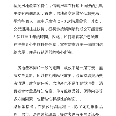
基於房地產業的特性，信義房屋在行銷上面臨的挑戰
主要有兩個原因：首先，房地產交易屬於低頻交易，
平均每個人一生中只會有 2～3 次購屋需求；其次，
交易週期往往較長，從初步接觸到最終成交可能需要
3 個月至 1 年的時間。因此，如何培養客戶忠誠度、
在消費者心中維持信任感，當有需求時第一個想到信
義房屋，便是行銷經營的核心所在。
「房地產不同於一般的電商，成效不是一蹴可幾，無
法立竿見影。所以長期耕耘很重要，必須持續與消費
者溝通，建立信任感。房地產也不是衝動型消費，消
費者會考量品牌知名度、仲介服務品質、保障內容等
多方面因素，包括理性和感性的層面。」
梁育馨指出，在數位行銷流程上，除了定期推播品
牌、房市、居住趨勢訊息，提供客戶有用的資訊外，