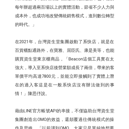
每年辦超過兩百場以上的實體活動，節省不少人力與
成本外，也成功地改變傳統銷售模式，進到數位轉型
的時代。」
在2021年，台灣資生堂集團啟動了系快店，就是在
百貨櫃點通路外，在寶雅、屈臣氏、康是美等，也能
購買資生堂東京櫃商品，「Beacon這個工具實在太
強大，導入至系快店後營業額成長了兩倍，帶來的客
單價平均高達7800元，並能立即接觸到了實體上潛
在的過入客這是在一般系快店沒有辦法做到的事
情！」陳思伃說。
藉由LINE官方帳號API的串接，不僅協助台灣資生堂
集團創造出OMO的效益，還顛覆過往傳統模式的操
作及思維，「以前講到OMO，大家只是單純地想要