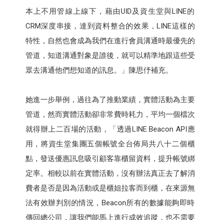
本上不用管線上線下，藉由UID及資生堂與LINE的
CRM深度串接，達到資料整合的效果，LINE這樣的
特性，自然也會成為我們在進行會員溝通時最優先的
管道，知道溝通對象是誰後，就可以精準地跟這些受
眾去溝通他們想知道的訊息。」陳思伃補充。
她進一步舉例，過往為了推動業績，實體活動為主要
管道，然而實體活動卻非常費時耗力，平均一個檔次
就得辦上二百場的活動，「透過LINE Beacon API應
用，將資生堂集團五個帳號全台佈局共八十二個櫃
點，發送優惠訊息吸引顧客靠櫃留資料，提升帳號綁
定率。相較以前在實體活動，沒有辦法真正去了解消
費者是否是因為活動或是櫃姐拉客而到櫃，在來源無
法有效辦判別的情況，Beacon所有的數據能夠即時
傳回總公司，讓我們能馬上進行成效追蹤，也不需要