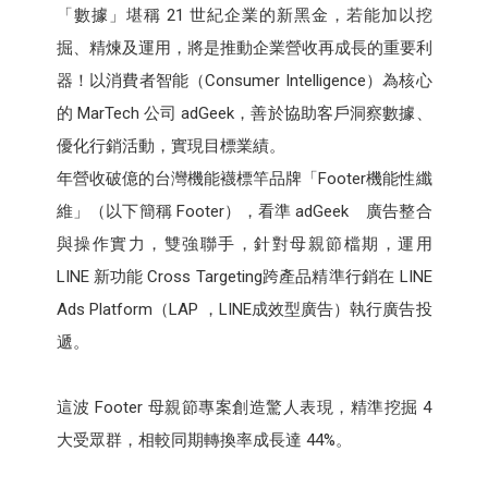
「數據」堪稱 21 世紀企業的新黑金，若能加以挖
掘、精煉及運用，將是推動企業營收再成長的重要利
器！以消費者智能（Consumer Intelligence）為核心
的 MarTech 公司 adGeek，善於協助客戶洞察數據、
優化行銷活動，實現目標業績。
年營收破億的台灣機能襪標竿品牌「Footer機能性纖
維」（以下簡稱 Footer），看準 adGeek 廣告整合
與操作實力，雙強聯手，針對母親節檔期，運用
LINE 新功能 Cross Targeting跨產品精準行銷在 LINE
Ads Platform（LAP ，LINE成效型廣告）執行廣告投
遞。
這波 Footer 母親節專案創造驚人表現，精準挖掘 4
大受眾群，相較同期轉換率成長達 44%。