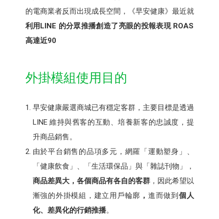
的電商業者反而出現成長空間，《早安健康》最近就
利用LINE 的分眾推播創造了亮眼的投報表現 ROAS
高達近90
外掛模組使用目的
早安健康嚴選商城已有穩定客群，主要目標是透過
LINE 維持與舊客的互動、培養新客的忠誠度，提
升商品銷售。
由於平台銷售的品項多元，網羅「運動塑身」、
「健康飲食」、「生活環保品」與「雜誌刊物」，
商品差異大，各個商品有各自的客群
，因此希望以
漸強的外掛模組，建立用戶輪廓
，
進而做到
個人
化、差異化的行銷推播
。