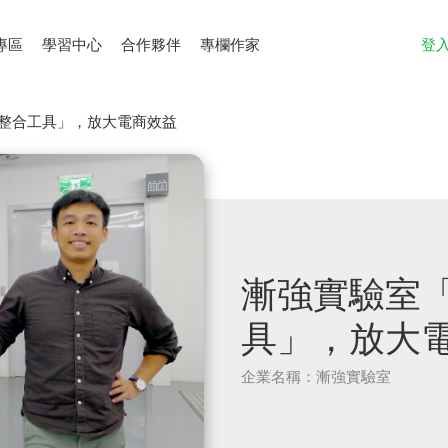
專區
學習中心
合作夥伴
專欄作家
登
料整合工具」，放大電商效益
漸強實驗室「
具」，放大
企業名稱：漸強實驗室