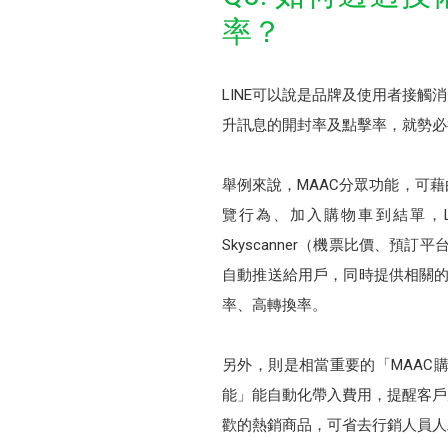
率？
LINE可以說是品牌及使用者接
升訊息的開封率及點擊率，就勢必
舉例來說，MAAC分眾功能，可
覽行為、加入購物車到結單，
Skyscanner（機票比價、預訂
自動推送給用戶，同時提供相關的旅
率、高轉換率。
另外，則是相當重要的「MAAC
能」能自動化帶入費用，提醒客戶
歡的熱銷商品，可省去行銷人員人