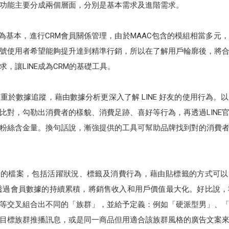
行銷功能主要分成兩個層面，分別是基本需求及進階需求。
C為基本，進行CRM會員關係管理，由於MAAC包含的模組相當多元
號使用者希望能夠提升達到精準行銷，所以在了解用戶輪廓後，將
，讓LINE成為CRM的基礎工具。
重於數據追蹤，藉由數據分析更深入了解 LINE 好友的使用行為。
叉比對，勾勒出消費者的樣貌、消費足跡、喜好等行為，再透過LIN
粉絲含金量。換句話說，漸強提供的工具可幫助品牌找到對的消費
戶的檔案，包括活躍狀況、標籤及消費行為，藉由貼標籤的方式可以替客
眾，再透過會員數據的持續累積，將銷售收入和用戶價值最大化。好比說
等交叉組合出不同的「族群」，並給予定義：例如「硬派型男」、
目標族群推播訊息，或是同一商品但用適合該族群風格的廣告文案