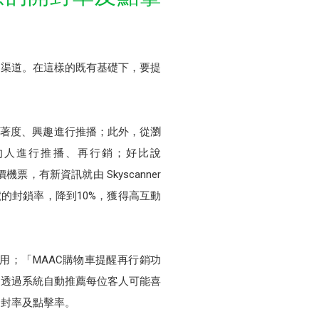
的渠道。在這樣的既有基礎下，要提
黏著度、興趣進行推播；此外，從瀏
的人進行推播、再行銷；好比說
票，有新資訊就由 Skyscanner
號的封鎖率，降到10%，獲得高互動
用；「MAAC購物車提醒再行銷功
，透過系統自動推薦每位客人可能喜
開封率及點擊率。