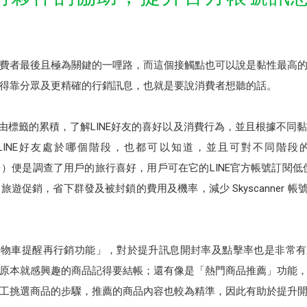
觸消費者最後且極為關鍵的一哩路，而這個接觸點也可以說是黏性最高
得靠分眾及更精確的行銷訊息，也就是要說消費者想聽的話。
藉由標籤的累積，了解LINE好友的喜好以及消費行為，並且根據不同
LINE好友處於哪個階段，也都可以知道，並且可對不同階段
平台）便是調查了用戶的旅行喜好，用戶可在它的LINE官方帳號訂閱低價機
遊促銷，省下群發及被封鎖的費用及機率，減少 Skyscanner 帳
購物車提醒再行銷功能」，對於提升訊息開封率及點擊率也是非常有
原本就感興趣的商品記得要結帳；還有像是「熱門商品推薦」功能
工挑選商品的步驟，推薦的商品內容也較為精準，因此有助於提升