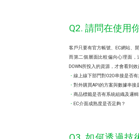
Q2. 請問在使
客戶只要有官方帳號、EC網站、
而第二個層面比較偏向心理面，
DOWN所投入的資源，才會看到
線上線下部門對O2O串接是否
對外購買API的方案與數據串
商品標籤是否有系統組織及邏輯
EC介面成熟度是否足夠？
Q3. 如何透