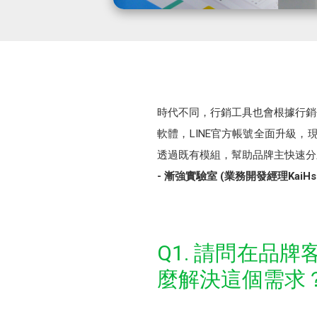
時代不同，行銷工具也會根據行銷
軟體，LINE官方帳號全面升級，
透過既有模組，幫助品牌主快速分
- 漸強實驗室 (業務開發經理KaiHsu
Q1. 請問在品
麼解決這個需求