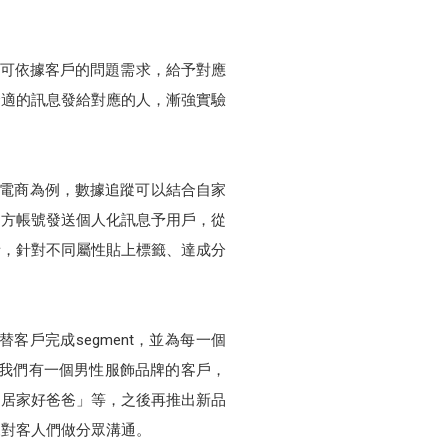
，可依據客戶的問題需求，給予對應
合適的訊息發給對應的人，漸強實驗
以電商為例，數據追蹤可以結合自家
E官方帳號發送個人化訊息予用戶，從
者，針對不同屬性貼上標籤、達成分
戶完成segment，並為每一個
，我們有一個男性服飾品牌的客戶，
「居家好爸爸」等，之後再推出新品
來對客人們做分眾溝通。