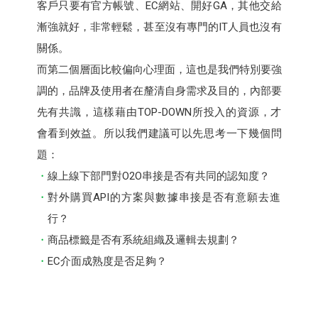
客戶只要有官方帳號、EC網站、開好GA，其他交給
漸強就好，非常輕鬆，甚至沒有專門的IT人員也沒有
關係。
而第二個層面比較偏向心理面，這也是我們特別要強
調的，品牌及使用者在釐清自身需求及目的，內部要
先有共識，這樣藉由TOP-DOWN所投入的資源，才
會看到效益。所以我們建議可以先思考一下幾個問
題：
線上線下部門對O2O串接是否有共同的認知度？
對外購買API的方案與數據串接是否有意願去進
行？
商品標籤是否有系統組織及邏輯去規劃？
EC介面成熟度是否足夠？