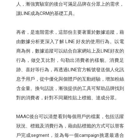
人，漸強實驗室的後台可滿足品牌在分眾上的需求，
讓LINE成為CRM的基礎工具。
再者，是進階需求，這部份主要著重於數據追蹤，藉
由數據分析更深入了解 LINE 好友的使用行為。以電
商為例，數據追蹤可以結合自家網站上及LINE好友的
行為，做交叉比對，勾勒出消費者的樣貌、消費足
跡、喜好等行為，再透過LINE官方帳號發送個人化訊
息予用戶，從中優化與個體戶的互動經驗，增加粉絲
含金量。換句話說，漸強提供的工具可幫助品牌找到
對的消費者，針對不同屬性貼上標籤、達成分眾。
MAAC後台可以清楚看到每個用戶的檔案，包括活躍
狀況、標籤及消費行為，藉由貼標籤的方式可以替客
戶完成segment，並為每一個campaign挑選最適合