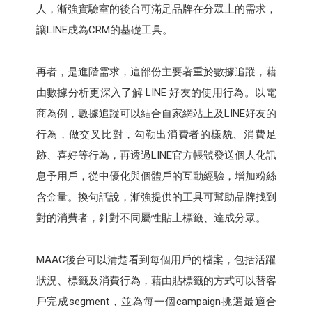
人，漸強實驗室的後台可滿足品牌在分眾上的需求，
讓LINE成為CRM的基礎工具。
再者，是進階需求，這部份主要著重於數據追蹤，藉
由數據分析更深入了解 LINE 好友的使用行為。以電
商為例，數據追蹤可以結合自家網站上及LINE好友的
行為，做交叉比對，勾勒出消費者的樣貌、消費足
跡、喜好等行為，再透過LINE官方帳號發送個人化訊
息予用戶，從中優化與個體戶的互動經驗，增加粉絲
含金量。換句話說，漸強提供的工具可幫助品牌找到
對的消費者，針對不同屬性貼上標籤、達成分眾。
MAAC後台可以清楚看到每個用戶的檔案，包括活躍
狀況、標籤及消費行為，藉由貼標籤的方式可以替客
戶完成segment，並為每一個campaign挑選最適合