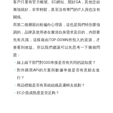
客戶只要有官方帳號、EC網站、開好GA，其他交給
漸強就好，非常輕鬆，甚至沒有專門的IT人員也沒有
關係。
而第二個層面比較偏向心理面，這也是我們特別要強
調的，品牌及使用者在釐清自身需求及目的，內部要
先有共識，這樣藉由TOP-DOWN所投入的資源，才
會看到效益。所以我們建議可以先思考一下幾個問
題：
線上線下部門對O2O串接是否有共同的認知度？
對外購買API的方案與數據串接是否有意願去進
行？
商品標籤是否有系統組織及邏輯去規劃？
EC介面成熟度是否足夠？