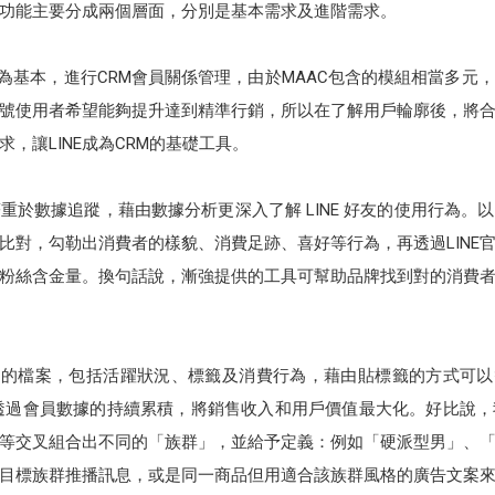
行銷功能主要分成兩個層面，分別是基本需求及進階需求。
C為基本，進行CRM會員關係管理，由於MAAC包含的模組相當多元
號使用者希望能夠提升達到精準行銷，所以在了解用戶輪廓後，將
，讓LINE成為CRM的基礎工具。
重於數據追蹤，藉由數據分析更深入了解 LINE 好友的使用行為。
叉比對，勾勒出消費者的樣貌、消費足跡、喜好等行為，再透過LIN
粉絲含金量。換句話說，漸強提供的工具可幫助品牌找到對的消費
戶的檔案，包括活躍狀況、標籤及消費行為，藉由貼標籤的方式可以替客
眾，再透過會員數據的持續累積，將銷售收入和用戶價值最大化。好比說
等交叉組合出不同的「族群」，並給予定義：例如「硬派型男」、
目標族群推播訊息，或是同一商品但用適合該族群風格的廣告文案