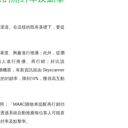
的渠道。在這樣的既有基礎下，要提
黏著度、興趣進行推播；此外，從瀏
的人進行推播、再行銷；好比說
票，有新資訊就由 Skyscanner
號的封鎖率，降到10%，獲得高互動
用；「MAAC購物車提醒再行銷功
，透過系統自動推薦每位客人可能喜
開封率及點擊率。