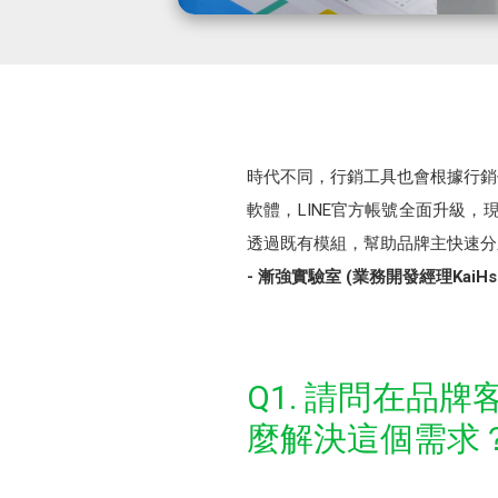
時代不同，行銷工具也會根據行銷
軟體，LINE官方帳號全面升級，
透過既有模組，幫助品牌主快速分
- 漸強實驗室 (業務開發經理KaiHsu
Q1. 請問在品
麼解決這個需求