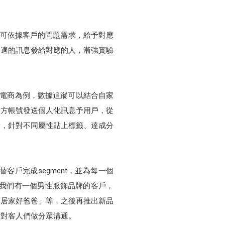
，可依據客戶的問題需求，給予對應
合適的訊息發給對應的人，漸強實驗
以電商為例，數據追蹤可以結合自家
E官方帳號發送個人化訊息予用戶，從
者，針對不同屬性貼上標籤、達成分
戶完成segment，並為每一個
，我們有一個男性服飾品牌的客戶，
「居家好爸爸」等，之後再推出新品
來對客人們做分眾溝通。