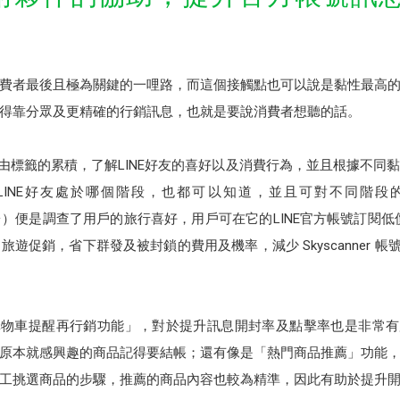
觸消費者最後且極為關鍵的一哩路，而這個接觸點也可以說是黏性最高
得靠分眾及更精確的行銷訊息，也就是要說消費者想聽的話。
藉由標籤的累積，了解LINE好友的喜好以及消費行為，並且根據不同
LINE好友處於哪個階段，也都可以知道，並且可對不同階段
平台）便是調查了用戶的旅行喜好，用戶可在它的LINE官方帳號訂閱低價機
遊促銷，省下群發及被封鎖的費用及機率，減少 Skyscanner 帳
購物車提醒再行銷功能」，對於提升訊息開封率及點擊率也是非常有
原本就感興趣的商品記得要結帳；還有像是「熱門商品推薦」功能
工挑選商品的步驟，推薦的商品內容也較為精準，因此有助於提升