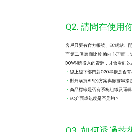
Q2. 請問在使
客戶只要有官方帳號、EC網站、
而第二個層面比較偏向心理面，
DOWN所投入的資源，才會看到
線上線下部門對O2O串接是否
對外購買API的方案與數據串
商品標籤是否有系統組織及邏輯
EC介面成熟度是否足夠？
Q3. 如何透