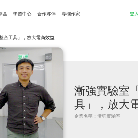
專區
學習中心
合作夥伴
專欄作家
登
料整合工具」，放大電商效益
漸強實驗室「
具」，放大
企業名稱：漸強實驗室