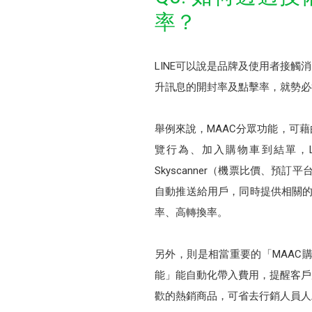
率？
LINE可以說是品牌及使用者接
升訊息的開封率及點擊率，就勢必
舉例來說，MAAC分眾功能，可
覽行為、加入購物車到結單，
Skyscanner（機票比價、預訂
自動推送給用戶，同時提供相關的旅
率、高轉換率。
另外，則是相當重要的「MAAC
能」能自動化帶入費用，提醒客戶
歡的熱銷商品，可省去行銷人員人