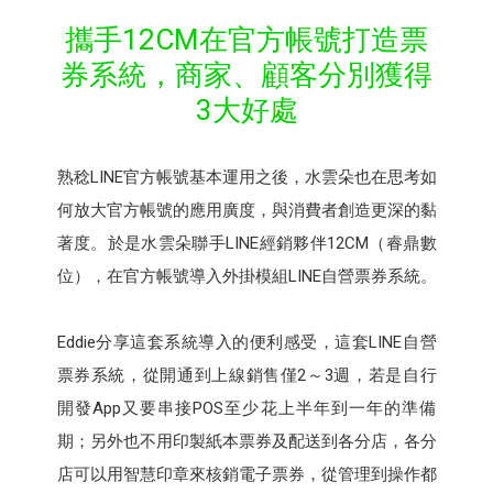
攜手12CM在官方帳號打造票
券系統，商家、顧客分別獲得
3大好處
熟稔LINE官方帳號基本運用之後，水雲朵也在思考如
何放大官方帳號的應用廣度，與消費者創造更深的黏
著度。於是水雲朵聯手LINE經銷夥伴12CM（睿鼎數
位），在官方帳號導入外掛模組LINE自營票券系統。
Eddie分享這套系統導入的便利感受，這套LINE自營
票券系統，從開通到上線銷售僅2～3週，若是自行
開發App又要串接POS至少花上半年到一年的準備
期；另外也不用印製紙本票券及配送到各分店，各分
店可以用智慧印章來核銷電子票券，從管理到操作都