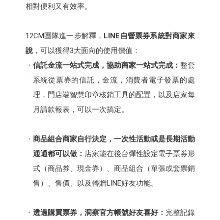
相對便利又有效率。
12CM團隊進一步解釋，
LINE自營票券系統對商家來
說
，可以獲得3大面向的使用價值：
信託金流一站式完成，協助商家一站式完成
：
整套
系統從票券的信託，金流，消費者電子發票的處
理，門店端智慧印章核銷工具的配置，以及店家每
月請款報表，可以一次搞定。
商品組合商家自行決定，一次性活動或是長期活動
通通都可以做：
店家能在後台彈性設定電子票券形
式（商品券、現金券）、商品組合（單張或套票銷
售）、售價、以及轉贈LINE好友功能。
透過購買票券，洞察官方帳號好友喜好：
完整記錄