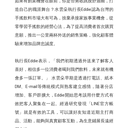
如果有創業機會在眼前，你是否勇敢跳脫舒適圈，打
造自己的職涯舞台？水雲朵執行長Eddie認為台灣的
手搖飲料市場大有可為，捨棄承接家族事業機會，從
零學習手搖飲的經營心法，為了提高消費者首次購買
意願，推出一公里兩杯外送的銷售策略，強化顧客體
驗來增加品牌忠誠度。
執行長Eddie表示，「我們初期透過外送來了解客人
喜好，相信多一位消費者喝到我們飲料，未來就有機
會多一張訂單。」 水雲朵早期是透過打電話、紙本
DM、E-mail等傳統模式與熟客建立感情，隨著分店
增加、客戶群擴大，Eddie開始思考該用什麼方式有
效把客人聚集在一起。經過研究發現「LINE官方帳
號」就是有效的工具，可以讓好友知道近期主打商
品、活動，能夠與真實顧客互動，為生意鋪展長遠經