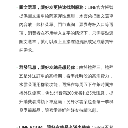
圖文選單，讓好友更快速找到服務：
LINE官方帳號
提供圖文選單給商家彈性應用，水雲朵把圖文選單
內容放上飲料菜單、門市查詢、票券寄杯入口等選
項，消費者在不用輸入文字的情況下，只需要點選
圖文選單，就可以線上直接確認資訊或完成購買寄
杯需求。
群發訊息，讓好友總是想起你：
由於禮拜三、禮拜
五是外送訂單的高峰期，看準此時段的高消費力，
水雲朵運用群發功能，選擇在每周五下午茶時間推
播外送優惠，例如消費滿200元折扣25元訊息，提
升消費者滿額下單意願；另外水雲朵也會每一季群
發季節新品，讓喜愛嘗鮮的好友持續光顧。
LINE VOOM，讓好友總是充滿小確幸：
Eddie不希