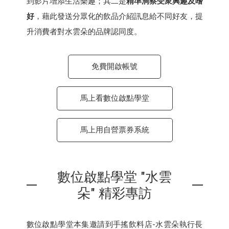
到影片增添生活樂趣；其二是
精準洞察受衆興趣及嗜
好
，藉此發送分眾化的飲品介紹訊息給不同好友，提
升消費者對水雲朵的品牌認同度。
免費開啟帳號
馬上看數位啟點學堂
馬上用自營票券系統
數位啟點學堂 "水雲
朵" 精彩專訪
數位啟點學堂本集邀請到手搖飲料店-水雲朵執行長