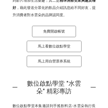
到影片增添生活樂趣；其二是
精準洞察受衆興趣及嗜
好
，藉此發送分眾化的飲品介紹訊息給不同好友，提
升消費者對水雲朵的品牌認同度。
免費開啟帳號
馬上看數位啟點學堂
馬上用自營票券系統
數位啟點學堂 "水雲
朵" 精彩專訪
數位啟點學堂本集邀請到手搖飲料店-水雲朵執行長