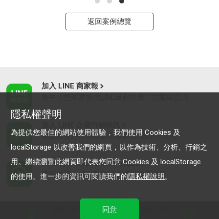
返回案例總覽
加入 LINE 商家報
為中小型商家提供LINE最新的廣告方案與資訊
隱私權聲明
加入 LINE 企業行銷快訊
為提供您最佳的網站使用體驗，我們使用 Cookies 及
為企業客戶提供最新市場趨勢, 應用與案例
localStorage 以改善我們的網頁，以作為技術、分析、行銷之
用。繼續瀏覽此網頁即代表您同意 Cookies 及 localStorage
LINE Biz-Solutions YouTube
實用教學、成功案例等多樣化影音內容
的使用。進一步的資訊可閱讀我們的
隱私權說明
。
同意
最新動態
｜
服務條款
｜
關於LINE