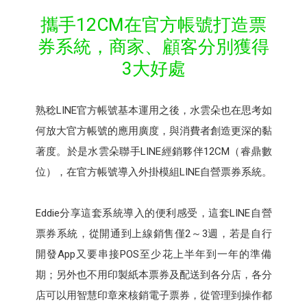
攜手12CM在官方帳號打造票
券系統，商家、顧客分別獲得
3大好處
熟稔LINE官方帳號基本運用之後，水雲朵也在思考如
何放大官方帳號的應用廣度，與消費者創造更深的黏
著度。於是水雲朵聯手LINE經銷夥伴12CM（睿鼎數
位），在官方帳號導入外掛模組LINE自營票券系統。
Eddie分享這套系統導入的便利感受，這套LINE自營
票券系統，從開通到上線銷售僅2～3週，若是自行
開發App又要串接POS至少花上半年到一年的準備
期；另外也不用印製紙本票券及配送到各分店，各分
店可以用智慧印章來核銷電子票券，從管理到操作都