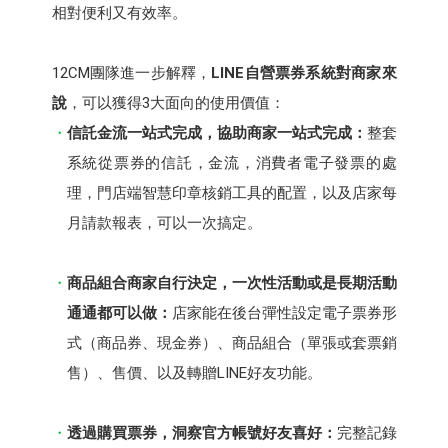
相對便利又有效率。
12CM團隊進一步解釋，
LINE自營票券系統對商家來
說
，可以獲得3大面向的使用價值：
信託金流一站式完成，協助商家一站式完成
：
整套
系統從票券的信託，金流，消費者電子發票的處
理，門店端智慧印章核銷工具的配置，以及店家每
月請款報表，可以一次搞定。
商品組合商家自行決定，一次性活動或是長期活動
通通都可以做：
店家能在後台彈性設定電子票券形
式（商品券、現金券）、商品組合（單張或套票銷
售）、售價、以及轉贈LINE好友功能。
透過購買票券，洞察官方帳號好友喜好：
完整記錄