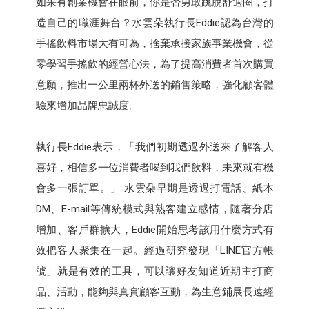
如果有創業機會在眼前，你是否勇敢跳脫舒適圈，打
造自己的職涯舞台？水雲朵執行長Eddie認為台灣的
手搖飲料市場大有可為，捨棄承接家族事業機會，從
零學習手搖飲的經營心法，為了提高消費者首次購買
意願，推出一公里兩杯外送的銷售策略，強化顧客體
驗來增加品牌忠誠度。
執行長Eddie表示，「我們初期透過外送來了解客人
喜好，相信多一位消費者喝到我們飲料，未來就有機
會多一張訂單。」 水雲朵早期是透過打電話、紙本
DM、E-mail等傳統模式與熟客建立感情，隨著分店
增加、客戶群擴大，Eddie開始思考該用什麼方式有
效把客人聚集在一起。經過研究發現「LINE官方帳
號」就是有效的工具，可以讓好友知道近期主打商
品、活動，能夠與真實顧客互動，為生意鋪展長遠經