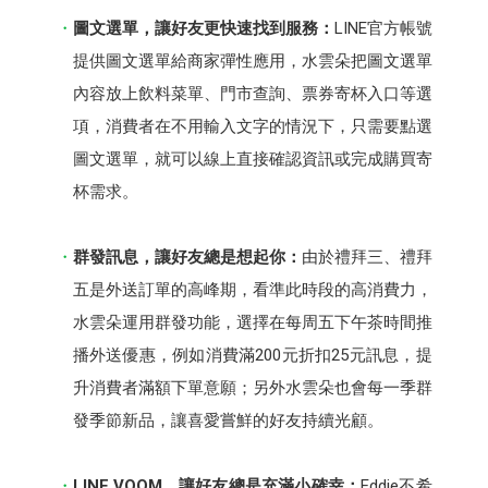
圖文選單，讓好友更快速找到服務：
LINE官方帳號
提供圖文選單給商家彈性應用，水雲朵把圖文選單
內容放上飲料菜單、門市查詢、票券寄杯入口等選
項，消費者在不用輸入文字的情況下，只需要點選
圖文選單，就可以線上直接確認資訊或完成購買寄
杯需求。
群發訊息，讓好友總是想起你：
由於禮拜三、禮拜
五是外送訂單的高峰期，看準此時段的高消費力，
水雲朵運用群發功能，選擇在每周五下午茶時間推
播外送優惠，例如消費滿200元折扣25元訊息，提
升消費者滿額下單意願；另外水雲朵也會每一季群
發季節新品，讓喜愛嘗鮮的好友持續光顧。
LINE VOOM，讓好友總是充滿小確幸：
Eddie不希