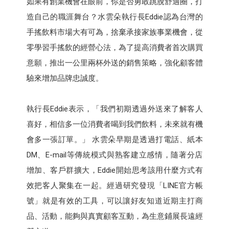
如果有創業機會在眼前，你是否勇敢跳脫舒適圈，打
造自己的職涯舞台？水雲朵執行長Eddie認為台灣的
手搖飲料市場大有可為，捨棄承接家族事業機會，從
零學習手搖飲的經營心法，為了提高消費者首次購買
意願，推出一公里兩杯外送的銷售策略，強化顧客體
驗來增加品牌忠誠度。
執行長Eddie表示，「我們初期透過外送來了解客人
喜好，相信多一位消費者喝到我們飲料，未來就有機
會多一張訂單。」 水雲朵早期是透過打電話、紙本
DM、E-mail等傳統模式與熟客建立感情，隨著分店
增加、客戶群擴大，Eddie開始思考該用什麼方式有
效把客人聚集在一起。經過研究發現「LINE官方帳
號」就是有效的工具，可以讓好友知道近期主打商
品、活動，能夠與真實顧客互動，為生意鋪展長遠經