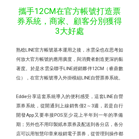
攜手12CM在官方帳號打造票
券系統，商家、顧客分別獲得
3大好處
熟稔LINE官方帳號基本運用之後，水雲朵也在思考如
何放大官方帳號的應用廣度，與消費者創造更深的黏
著度。於是水雲朵聯手LINE經銷夥伴12CM（睿鼎數
位），在官方帳號導入外掛模組LINE自營票券系統。
Eddie分享這套系統導入的便利感受，這套LINE自營
票券系統，從開通到上線銷售僅2～3週，若是自行
開發App又要串接POS至少花上半年到一年的準備
期；另外也不用印製紙本票券及配送到各分店，各分
店可以用智慧印章來核銷電子票券，從管理到操作都