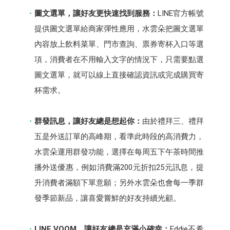
圖文選單，讓好友更快速找到服務：
LINE官方帳號
提供圖文選單給商家彈性應用，水雲朵把圖文選單
內容放上飲料菜單、門市查詢、票券寄杯入口等選
項，消費者在不用輸入文字的情況下，只需要點選
圖文選單，就可以線上直接確認資訊或完成購買寄
杯需求。
群發訊息，讓好友總是想起你：
由於禮拜三、禮拜
五是外送訂單的高峰期，看準此時段的高消費力，
水雲朵運用群發功能，選擇在每周五下午茶時間推
播外送優惠，例如消費滿200元折扣25元訊息，提
升消費者滿額下單意願；另外水雲朵也會每一季群
發季節新品，讓喜愛嘗鮮的好友持續光顧。
LINE VOOM，讓好友總是充滿小確幸：
Eddie不希