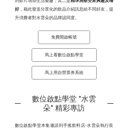
到影片增添生活樂趣；其二是
精準洞察受衆興趣及嗜
好
，藉此發送分眾化的飲品介紹訊息給不同好友，提
升消費者對水雲朵的品牌認同度。
免費開啟帳號
馬上看數位啟點學堂
馬上用自營票券系統
數位啟點學堂 "水雲
朵" 精彩專訪
數位啟點學堂本集邀請到手搖飲料店-水雲朵執行長