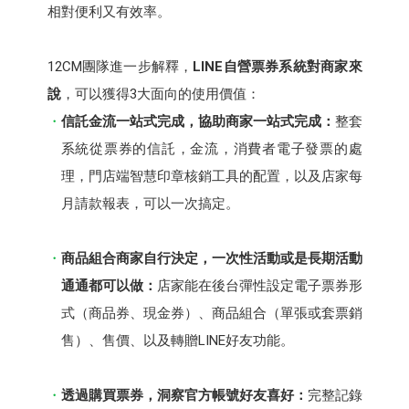
相對便利又有效率。
12CM團隊進一步解釋，
LINE自營票券系統對商家來
說
，可以獲得3大面向的使用價值：
信託金流一站式完成，協助商家一站式完成
：
整套
系統從票券的信託，金流，消費者電子發票的處
理，門店端智慧印章核銷工具的配置，以及店家每
月請款報表，可以一次搞定。
商品組合商家自行決定，一次性活動或是長期活動
通通都可以做：
店家能在後台彈性設定電子票券形
式（商品券、現金券）、商品組合（單張或套票銷
售）、售價、以及轉贈LINE好友功能。
透過購買票券，洞察官方帳號好友喜好：
完整記錄