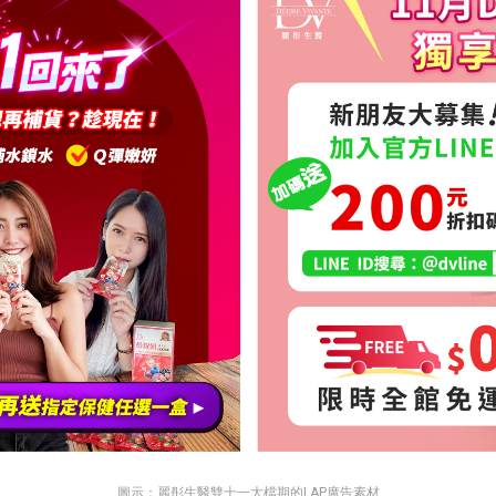
圖示：麗彤生醫雙十一大檔期的LAP廣告素材