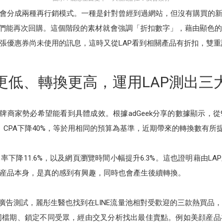
會分成兩種再行銷模式。一種是針對曾經到過網站，但沒有購買的
他們能再次回購。這個階段的素材就會強調「折扣數字」，藉由顯色
張優惠券尚未使用的訊息，這時又從LAP看到相關產品有折扣，雙
更低、轉換更高，運用LAP測出三
牌商家勢必希望能看到具體成效。根據adGeek分享的數據顯示，從9
%、CPA下降40%，等於用相同的預算為基準，近期帶來的轉換數有所
11.6%，以及網頁瀏覽時間小幅提升6.3%。這也證明藉由LAP及Cro
産品本身，是真的感到有興趣，同時也會產生後續轉換。
P廣告測試，麗彤生醫也找到在LINE流量池相對受歡迎的三款熱買品
同檔期、鎖定不同受眾，經由交叉分析找出最佳賣點。例如美顔産