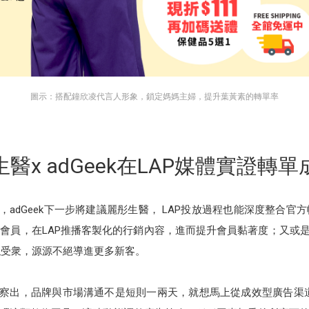
圖示：搭配鐘欣凌代言人形象，鎖定媽媽主婦，提升葉黃素的轉單率
醫x adGeek在LAP媒體實證轉
，adGeek下一步將建議麗彤生醫， LAP投放過程也能深度整合官
會員，在LAP推播客製化的行銷內容，進而提升會員黏著度；又或是蒐
展類似受衆，源源不絕導進更多新客。
觀察出，品牌與市場溝通不是短則一兩天，就想馬上從成效型廣告渠