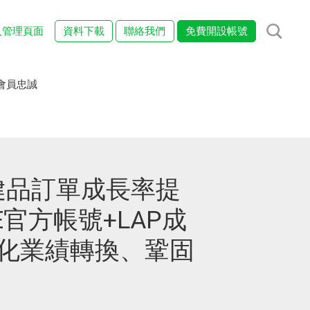
入管理頁面
資料下載
聯絡我們
免費開設帳號
會員忠誠
健品訂單成長率提
NE官方帳號+LAP成
強化業績轉換、鞏固