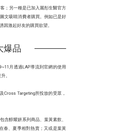
新客；另一種是已加入麗彤生醫官方
的圖文吸睛消費者購買。例如已是好
重誘因激起好友的購買欲望。
大爆品
~11月透過LAP導流到官網的使用
提升。
ss Targeting所投放的受眾，
，包含醇耀妍系列商品、葉黃素飲、
品在春、夏季相對熱賣；又或是葉黃