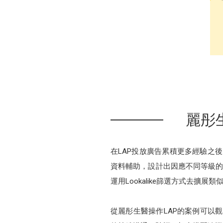
麗彤生
在LAP投放廣告累積更多經驗之後
資料輔助，設計出因應不同等級的
運用Lookalike篩選方式去擴
從麗彤生醫操作LAP的案例可以