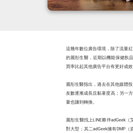
這幾年數位廣告環境，除了流量紅利
的麗彤生醫，近期以機能保健飲品為
買率比起其他廣告平台有更好成效
麗彤生醫指出，過去在其他媒體投放
友數逐漸成長且黏著度高；另一方面
量也賺到轉換。
麗彤生醫找上LINE夥伴adGee
對大型；其二adGeek擁有DMP