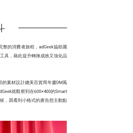
斗
整的消費者旅程，adGeek協助麗
位工具，藉此提升轉換成效又強化品
節的素材設計媲美百貨周年慶DM風
就觀察到在600×400的Smart
時候，因看到小格式的廣告想主動點