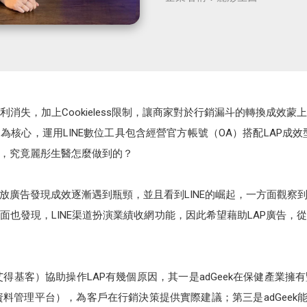
消失，加上Cookieless限制，讓商家對於行銷漏斗的轉換成效
核心，運用LINE數位工具包含經營官方帳號（OA）搭配LAP成
，究竟麗彤生醫怎麼做到的？
廣告發現成效逐漸遇到瓶頸，並且看到LINE的崛起，一方面觀察到
也發現，LINE渠道扮演業績收網功能，因此希望藉助LAP廣告，從
k（艾得基客）協助操作LAP有幾個原因，其一是adGeek在保健產
（資料管理平台），為客戶在行銷決策提供實際建議；第三是adGeek能幫