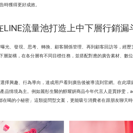
廣告時獲得更好成效。
在LINE流量池打造上中下層行銷漏
牌曝光、發現、思考、轉換、顧客關係管理、再到顧客回訪等，經歷完
、下層架構，在各分層有不同目標任務，並搭配對應的廣告素材、數
選擇興趣、行為導向，達成用戶看到廣告後被導流到官網。在此環
情境為主。例如麗彤生醫的醇耀妍商品今年代言人是賈靜雯，adGeek
雯多年都在喝的小秘密」這類提問型文案，更能吸引消費者在跟朋友聊天