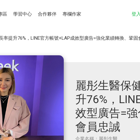
專區
學習中心
合作夥伴
專欄作家
登
率提升76%，LINE官方帳號+LAP成效型廣告=強化業績轉換、鞏固
麗彤生醫保
升76%，LI
效型廣告=
會員忠誠
企業名稱：麗彤生醫