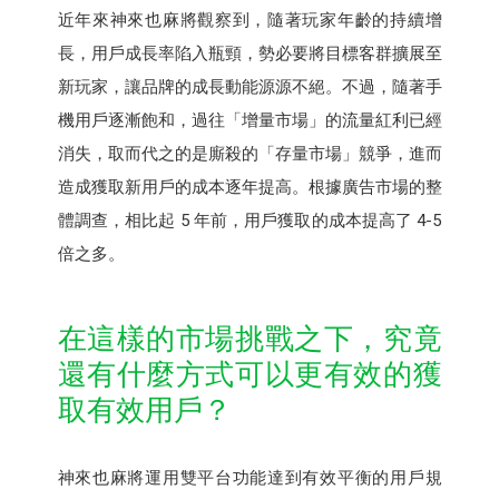
近年來神來也麻將觀察到，隨著玩家年齡的持續增
長，用戶成長率陷入瓶頸，勢必要將目標客群擴展至
新玩家，讓品牌的成長動能源源不絕。不過，隨著手
機用戶逐漸飽和，過往「增量市場」的流量紅利已經
消失，取而代之的是廝殺的「存量市場」競爭，進而
造成獲取新用戶的成本逐年提高。根據廣告市場的整
體調查，相比起 5 年前，用戶獲取的成本提高了 4-5
倍之多。
在這樣的市場挑戰之下，究竟
還有什麼方式可以更有效的獲
取有效用戶？
神來也麻將運用雙平台功能達到有效平衡的用戶規