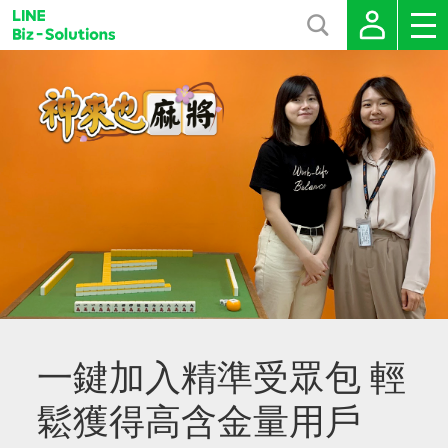
一鍵加入精準受眾包 輕
鬆獲得高含金量用戶