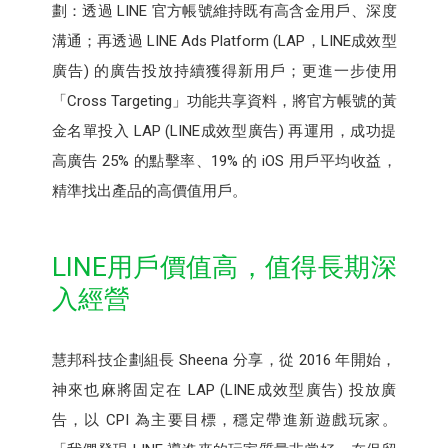
劃：透過 LINE 官方帳號維持既有高含金用戶、深度
溝通；再透過 LINE Ads Platform (LAP，LINE成效型
廣告) 的廣告投放持續獲得新用戶；更進一步使用
「Cross Targeting」功能共享資料，將官方帳號的黃
金名單投入 LAP (LINE成效型廣告) 再運用，成功提
高廣告 25% 的點擊率、19% 的 iOS 用戶平均收益，
精準找出產品的高價值用戶。
LINE用戶價值高，值得長期深
入經營
慧邦科技企劃組長 Sheena 分享，從 2016 年開始，
神來也麻將固定在 LAP (LINE成效型廣告) 投放廣
告，以 CPI 為主要目標，穩定帶進新遊戲玩家。