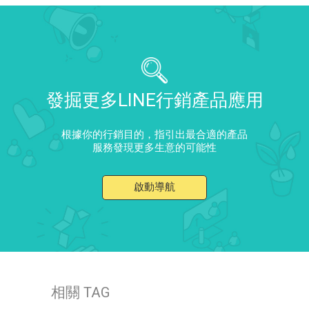
發掘更多LINE行銷產品應用
根據你的行銷目的，指引出最合適的產品
服務發現更多生意的可能性
啟動導航
相關 TAG