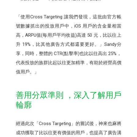
「使用Cross Targeting 讓我們發現，這批由官方帳
號數據抓出的投放用戶中，iOS 用戶的含金量相當
高，ARPU值(每用戶平均收益)高達 50 元，比以往上
升 19%，比其他廣告方式都還要更好。」Sandy分
享，同時，整體的 CTR(點擊率)也比以往高出 25%，
代表投放的族群比起以往更加精準，有助於經營高價
值用戶。」
善用分眾準則 ，深入了解用戶
輪廓
經過此次「Cross Targeting」的嘗試後，神來也麻將
成功獲取了比以往更有價值的用戶，也提高了廣告溝