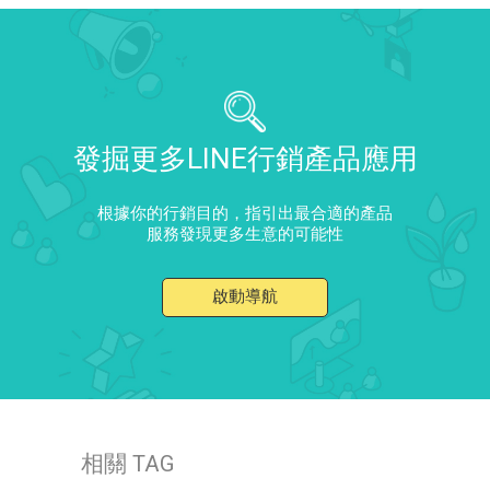
發掘更多LINE行銷產品應用
根據你的行銷目的，指引出最合適的產品
服務發現更多生意的可能性
啟動導航
相關 TAG