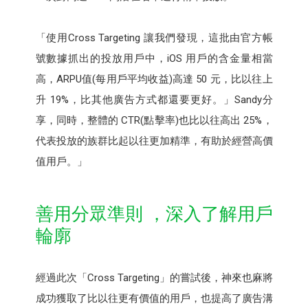
「使用Cross Targeting 讓我們發現，這批由官方帳
號數據抓出的投放用戶中，iOS 用戶的含金量相當
高，ARPU值(每用戶平均收益)高達 50 元，比以往上
升 19%，比其他廣告方式都還要更好。」Sandy分
享，同時，整體的 CTR(點擊率)也比以往高出 25%，
代表投放的族群比起以往更加精準，有助於經營高價
值用戶。」
善用分眾準則 ，深入了解用戶
輪廓
經過此次「Cross Targeting」的嘗試後，神來也麻將
成功獲取了比以往更有價值的用戶，也提高了廣告溝