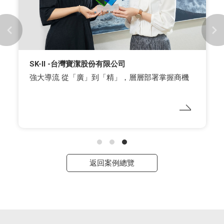
SK-II -台灣寶潔股份有限公司
強大導流 從「廣」到「精」，層層部署掌握商機
返回案例總覽