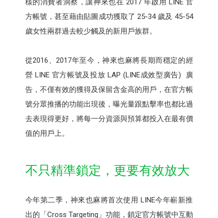
樣的消費者洞察，讓神來也在 2017 年啟用 LINE 官
方帳號，甚至藉由貼圖成功獲取了 25-34 歲及 45-54
歲女性兩群過去較少觸及的新用戶族群。
從2016、2017年至今，神來也麻將長期而穩定的經
營 LINE 官方帳號及投放 LAP (LINE成效型廣告) 廣
告，不僅有效的獲得及保留含金高的用戶，在官方帳
號分眾推播的功能出現後，曝光量跟點擊率也都比過
去表現得更好，將每一分資源與預算都投入在最有價
值的用戶上。
不只精準鎖定，更要有效放大
今年第二季，神來也麻將首次使用 LINE今年嶄新推
出的「Cross Targeting」功能，鎖定官方帳號中互動