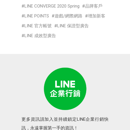
LINE CONVERGE 2020 Spring
品牌客戶
LINE POINTS
遊戲/網際網路
增加新客
LINE 官方帳號
LINE 保證型廣告
LINE 成效型廣告
更多資訊請加入並持續鎖定LINE企業行銷快
訊，永遠掌握第一手的資訊！