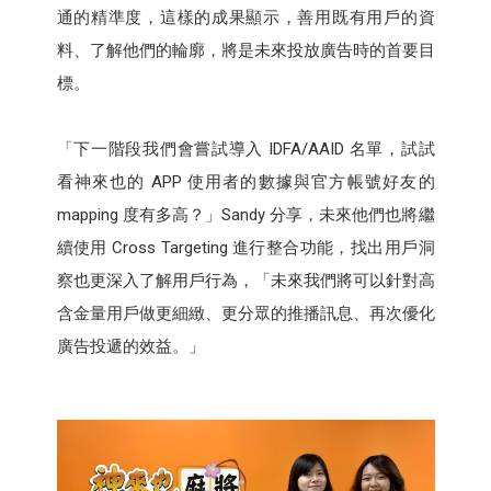
通的精準度，這樣的成果顯示，善用既有用戶的資
料、了解他們的輪廓，將是未來投放廣告時的首要目
標。
「下一階段我們會嘗試導入 IDFA/AAID 名單，試試
看神來也的 APP 使用者的數據與官方帳號好友的
mapping 度有多高？」Sandy 分享，未來他們也將繼
續使用 Cross Targeting 進行整合功能，找出用戶洞
察也更深入了解用戶行為，「未來我們將可以針對高
含金量用戶做更細緻、更分眾的推播訊息、再次優化
廣告投遞的效益。」