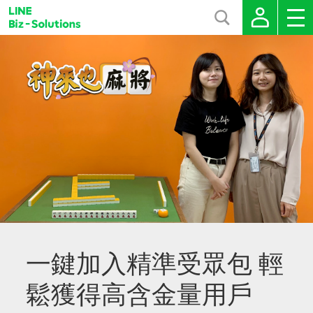
一鍵加入精準受眾包 輕
鬆獲得高含金量用戶