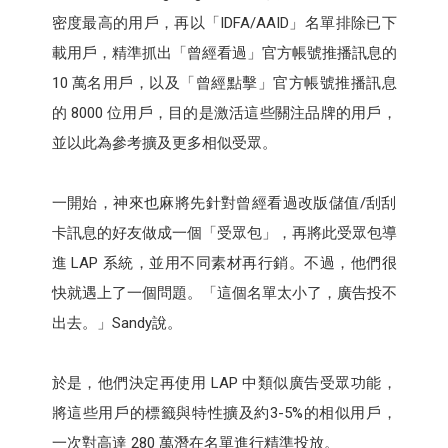
密度最高的用戶，再以「IDFA/AAID」名單排除已下
載用戶，精準抓出「曾經看過」官方帳號推播訊息的
10 萬名用戶，以及「曾經點擊」官方帳號推播訊息
的 8000 位用戶，目的是激活這些關注品牌的用戶，
並以此為參考擴及更多相似受眾。
一開始，神來也麻將先針對曾經看過改版儲值/刮刮
卡訊息的好友做成一個「受眾包」，再將此受眾包導
進 LAP 系統，並用不同素材再行銷。不過，他們很
快就遇上了一個問題。「這個名單太小了，廣告投不
出去。」Sandy說。
於是，他們決定再使用 LAP 中類似廣告受眾功能，
將這些用戶的標籤與特性擴及約3-5%的相似用戶，
一次對高達 280 萬潛在名單進行精準投放。