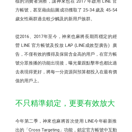
樣的消費者洞察，讓神來也在 2017 年啟用 LINE 官
方帳號，甚至藉由貼圖成功獲取了 25-34 歲及 45-54
歲女性兩群過去較少觸及的新用戶族群。
從2016、2017年至今，神來也麻將長期而穩定的經
營 LINE 官方帳號及投放 LAP (LINE成效型廣告) 廣
告，不僅有效的獲得及保留含金高的用戶，在官方帳
號分眾推播的功能出現後，曝光量跟點擊率也都比過
去表現得更好，將每一分資源與預算都投入在最有價
值的用戶上。
不只精準鎖定，更要有效放大
今年第二季，神來也麻將首次使用 LINE今年嶄新推
出的「Cross Targeting」功能，鎖定官方帳號中互動