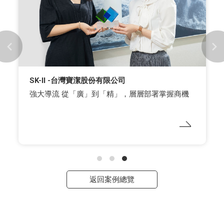
SK-II -台灣寶潔股份有限公司
強大導流 從「廣」到「精」，層層部署掌握商機
返回案例總覽