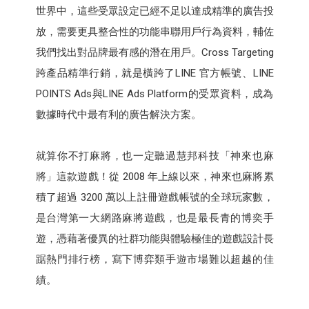
世界中，這些受眾設定已經不足以達成精準的廣告投
放，需要更具整合性的功能串聯用戶行為資料，輔佐
我們找出對品牌最有感的潛在用戶。Cross Targeting
跨產品精準行銷，就是橫跨了LINE 官方帳號、LINE
POINTS Ads與LINE Ads Platform的受眾資料，成為
數據時代中最有利的廣告解決方案。
就算你不打麻將，也一定聽過慧邦科技「神來也麻
將」這款遊戲！從 2008 年上線以來，神來也麻將累
積了超過 3200 萬以上註冊遊戲帳號的全球玩家數，
是台灣第一大網路麻將遊戲，也是最長青的博奕手
遊，憑藉著優異的社群功能與體驗極佳的遊戲設計長
踞熱門排行榜，寫下博弈類手遊市場難以超越的佳
績。