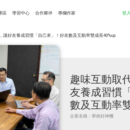
專區
學習中心
合作夥伴
專欄作家
登
，讓好友養成習慣「自己來」！好友數及互動率雙成長40%up
趣味互動取
友養成習慣
數及互動率雙
企業名稱：華南好神機