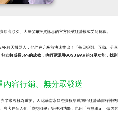
昌證券原高頻次、大量發布投資訊息的官方帳號經營模式受到挑戰。
U BAR聊天機器人，他們在升級前快速推出了「每日簽到、互動、分
好友數成長56%的成效，他們更運用GOSU BAR的分眾功能，
量內容行銷、無分眾發送
業來說極為重要。因此華南永昌證券很早就開始經營華南好神機LINE 
、與客戶個人化「成交回報」等便利功能，也用「有無綁定」做內