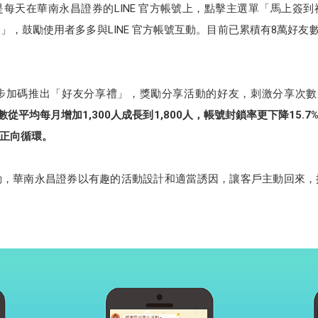
每天在華南永昌證券的LINE 官方帳號上，點擊主選單「馬上簽
，鼓勵使用者多多與LINE 官方帳號互動。目前已累積有8萬好友
步加碼推出「好友分享禮」，獎勵分享活動的好友，刺激分享次數
從平均每月增加1,300人成長到1,800人，帳號封鎖率更下降15.
正向循環。
動，華南永昌證券以有趣的活動設計和適當誘因，讓客戶主動回來，