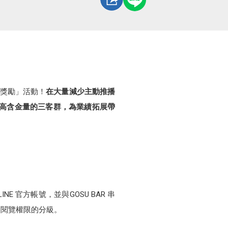
享獎勵」活動！
在大量減少主動推播
找到高含金量的三客群，為業績拓展帶
官方帳號，並與GOSU BAR 串
容閱覽權限的分級。