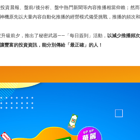
投資晨報、盤前/後分析、盤中熱門新聞等內容推播相當仰賴；然
神機原先以大量內容自動化推播的經營模式備受挑戰，推播的頻次
帳號升級前夕，推出了秘密武器——「每日簽到」活動，
以減少推播頻
讓豐富的投資資訊，能分別傳給「最正確」的人！