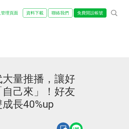
入管理頁面
資料下載
聯絡我們
免費開設帳號
代大量推播，讓好
「自己來」！好友
成長40%up