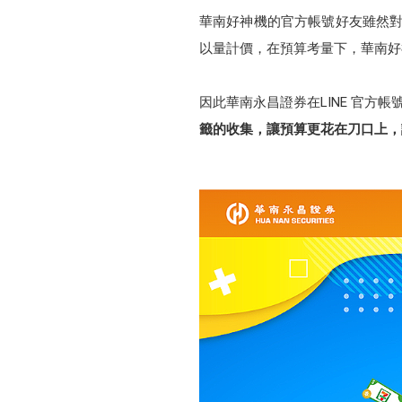
華南好神機的官方帳號好友雖然對
以量計價，在預算考量下，華南好
因此華南永昌證券在LINE 官方
籤的收集，讓預算更花在刀口上，