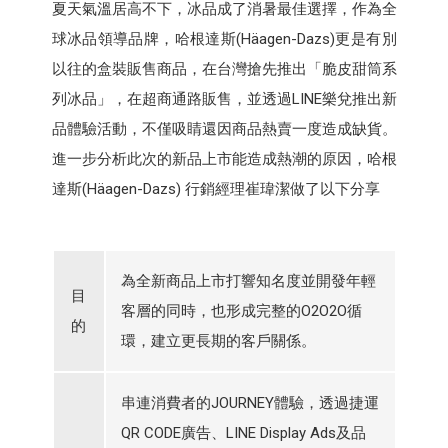
夏天氣溫居高不下，冰品成了消暑最佳選擇，作為全
球冰品領導品牌，哈根達斯(Häagen-Dazs)更是有別
以往的盒裝販售商品，在台灣搶先推出「脆皮甜筒系
列冰品」，在超商通路販售，並透過LINE樂兌推出新
品體驗活動，不僅吸睛還因商品熱賣一度造成缺貨。
進一步分析此次的新品上市能造成熱潮的原因，哈根
達斯(Häagen-Dazs) 行銷經理崔瑋潔做了以下分享
為全新商品上市打響知名度並開發年輕
目
客層的同時，也形成完整的O2O2O循
的
環，建立更長期的客戶關係。
串連消費者的JOURNEY體驗，透過捷運
QR CODE廣告、LINE Display Ads及品