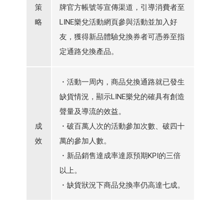
策
牌官方帳號等宣傳渠道，引導消費者至
略
LINE樂兌活動網頁參與活動並加入好
友，獲得新品體驗兌換券者可憑券至指
定通路兌換產品。
・活動一周內，商品兌換通路就已發生
缺貨情況，顯示LINE樂兌的確具有創造
聲量及導流的效益。
成
・破百萬人次的活動參加次數、破四十
效
萬的參加人數。
・新品銷售達成率達原預期KPI的三倍
以上。
・缺貨狀況下商品兌換率仍高達七成。