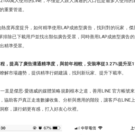
100萬人使用的LINE，不僅是人跟人溝通的入口也是最多人使用的通
家的重要管道。
的熱度再度提升，如何精準使用LAP成效型廣告，找到對的玩家，傑思‧愛
D」名單排除已下載用戶並找出類似廣告受眾，同時善用LAP成效型廣告的
出精準受眾。
，提高了廣告溝通精準度，與前年相較，安裝率從3.27%提升至11
瞭解市場趨勢，提供精準行銷建議，找到新玩家、提升下載率。
一直是傑思‧愛德威的媒體策略規劃根本之道，善用LINE 官方帳號
，協助客戶真正走進數據收集、分析與應用的階段，讓客戶在LINE
洞察，讓行銷更有感，打入好友心坎裡。