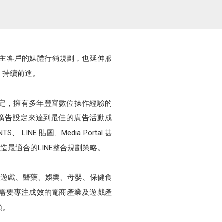
牌企業主客戶的媒體行銷規劃，也延伸服
，持續前進。
級官方銷售夥伴的肯定，擁有多年豐富數位操作經驗的
廣告設定來達到最佳的廣告活動成
 LINE 貼圖、Media Portal 甚
量身打造最適合的LINE整合規劃策略。
、遊戲、醫藥、娛樂、母嬰、保健食
需要專注成效的電商產業及遊戲產
賴。