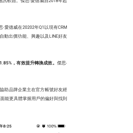
訊軟體。傑思‧愛德威自2018年起
德威在20202年Q1以現有CRM
自動出價功能、興趣以及LINE好友
.85%，有效提升轉換成效。
傑思‧
來協助品牌企業主在官方帳號好友經
上面能更具體掌握用戶的偏好與找到