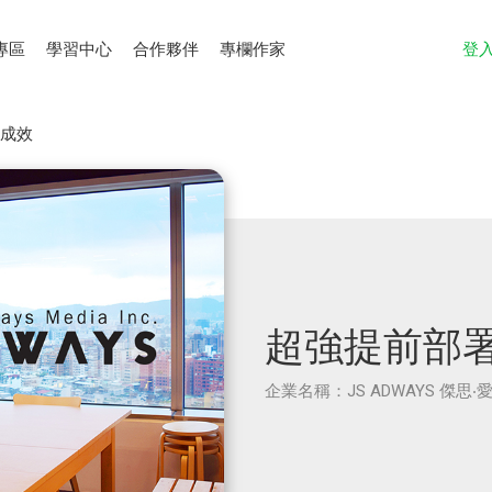
專區
學習中心
合作夥伴
專欄作家
登
動成效
超強提前部署
企業名稱：JS ADWAYS 傑思‧