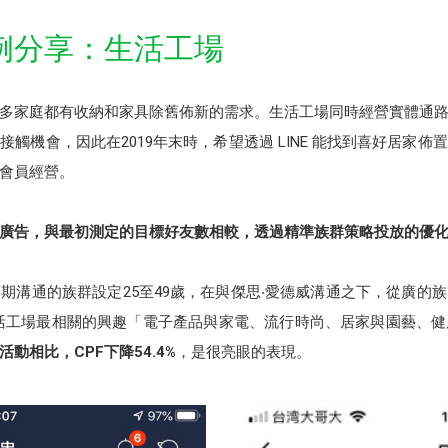
例分享：生活工場
多家庭都有收納和家具除舊佈新的需求。生活工場同時經營實體通
的接觸機會，因此在2019年末時，希望透過 LINE 能找到喜好居家
及會員經營。
型廣告，與最初測定的目標好友數相較，透過
精準族群策略投放的優化
期溝通的族群設定25至49歲，在與傑思‧愛德威溝通之下，從廣的
活工場最相關的興趣「電子產品與家電、流行時尚、居家與園藝、
活動相比，CPF下降54.4%
，是很亮眼的表現。