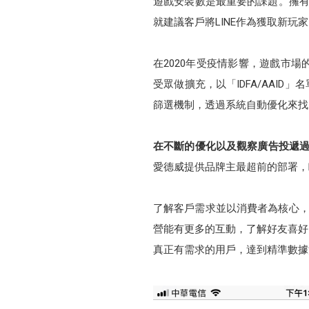
遊戲安裝數是最重要的課題。擁有2
就建議客戶將LINE作為獲取新玩
在2020年受疫情影響，遊戲市場
受眾做擴充，以「IDFA/AAI
篩選機制，透過系統自動優化來找
在不斷的優化以及觀察廣告投遞過程
愛德威提供品牌主最超前的部署，
了解客戶需求並以消費者為核心，
營能有更多的互動，了解好友喜好
真正有需求的用戶，達到精準數據