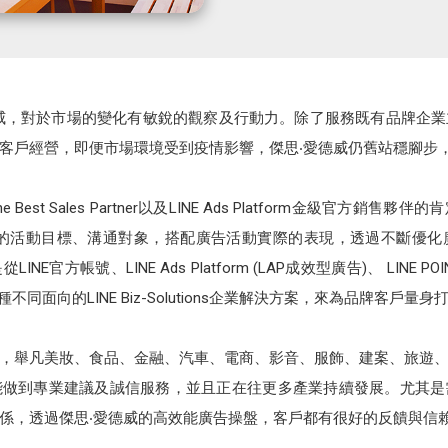
nc 傑思‧愛德威，對於市場的變化有敏銳的觀察及行動力。除了服務既有品
客戶經營，即便市場環境受到疫情影響，傑思‧愛德威仍舊站穩腳步
 的 The Best Sales Partner以及LINE Ads Platform金
次的活動目標、溝通對象，搭配廣告活動實際的表現，透過不斷優化
帳號、LINE Ads Platform (LAP成效型廣告)、 LINE POINTS、
從各種不同面向的LINE Biz-Solutions企業解決方案，來為品牌客戶
，舉凡美妝、食品、金融、汽車、電商、影音、服飾、建案、旅遊
能做到專業建議及誠信服務，並且正在往更多產業持續發展。尤其是
係，透過傑思‧愛德威的高效能廣告操盤，客戶都有很好的反饋與信