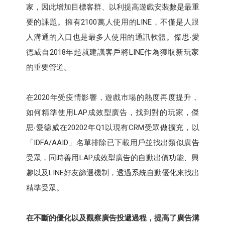
家，因此增加目標客群、以利提高遊戲安裝數是最重
要的課題。擁有2100萬人使用的LINE，不僅是人跟
人溝通的入口也是最多人使用的通訊軟體。傑思‧愛
德威自2018年起就建議客戶將LINE作為獲取新玩家
的重要管道。
在2020年受疫情影響，遊戲市場的熱度再度提升，
如何精準使用LAP成效型廣告，找到對的玩家，傑
思‧愛德威在20202年Q1以現有CRM受眾做擴充，以
「IDFA/AAID」名單排除已下載用戶並找出類似廣告
受眾，同時善用LAP成效型廣告的自動出價功能、興
趣以及LINE好友篩選機制，透過系統自動優化來找出
精準受眾。
在不斷的優化以及觀察廣告投遞過程，提高了廣告溝