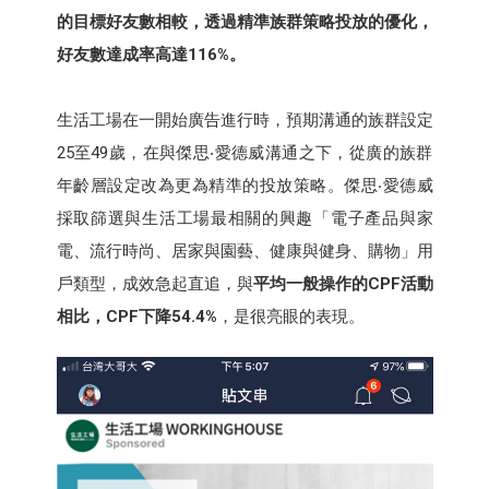
的目標好友數相較，透過
精準族群策略投放的優化，
好友數達成率高達116%。
生活工場在一開始廣告進行時，預期溝通的族群設定
25至49歲，在與傑思‧愛德威溝通之下，從廣的族群
年齡層設定改為更為精準的投放策略。傑思‧愛德威
採取篩選與生活工場最相關的興趣「電子產品與家
電、流行時尚、居家與園藝、健康與健身、購物」用
戶類型，成效急起直追，與
平均一般操作的CPF活動
相比，CPF下降54.4%
，是很亮眼的表現。