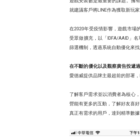
遊戲安裝數是最重要的課題。擁有2
就建議客戶將LINE作為獲取新玩
在2020年受疫情影響，遊戲市場
受眾做擴充，以「IDFA/AAI
篩選機制，透過系統自動優化來找
在不斷的優化以及觀察廣告投遞過程
愛德威提供品牌主最超前的部署，
了解客戶需求並以消費者為核心，
營能有更多的互動，了解好友喜好
真正有需求的用戶，達到精準數據