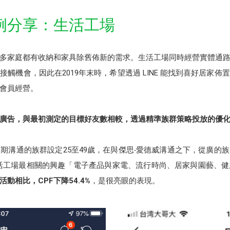
例分享：生活工場
多家庭都有收納和家具除舊佈新的需求。生活工場同時經營實體通
的接觸機會，因此在2019年末時，希望透過 LINE 能找到喜好居家
及會員經營。
型廣告，與最初測定的目標好友數相較，透過
精準族群策略投放的優化
期溝通的族群設定25至49歲，在與傑思‧愛德威溝通之下，從廣的
活工場最相關的興趣「電子產品與家電、流行時尚、居家與園藝、
活動相比，CPF下降54.4%
，是很亮眼的表現。