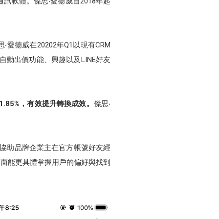
訊軟體。傑思‧愛德威自2018年起
德威在20202年Q1以現有CRM
自動出價功能、興趣以及LINE好友
.85%，有效提升轉換成效。
傑思‧
來協助品牌企業主在官方帳號好友經
上面能更具體掌握用戶的偏好與找到