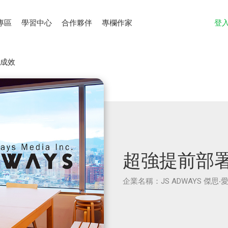
專區
學習中心
合作夥伴
專欄作家
登
動成效
超強提前部署
企業名稱：JS ADWAYS 傑思‧