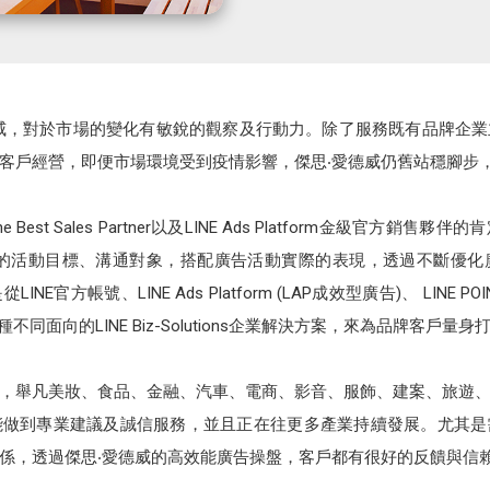
nc 傑思‧愛德威，對於市場的變化有敏銳的觀察及行動力。除了服務既有品
客戶經營，即便市場環境受到疫情影響，傑思‧愛德威仍舊站穩腳步
 的 The Best Sales Partner以及LINE Ads Platform金
次的活動目標、溝通對象，搭配廣告活動實際的表現，透過不斷優化
帳號、LINE Ads Platform (LAP成效型廣告)、 LINE POINTS、
從各種不同面向的LINE Biz-Solutions企業解決方案，來為品牌客戶
，舉凡美妝、食品、金融、汽車、電商、影音、服飾、建案、旅遊
能做到專業建議及誠信服務，並且正在往更多產業持續發展。尤其是
係，透過傑思‧愛德威的高效能廣告操盤，客戶都有很好的反饋與信