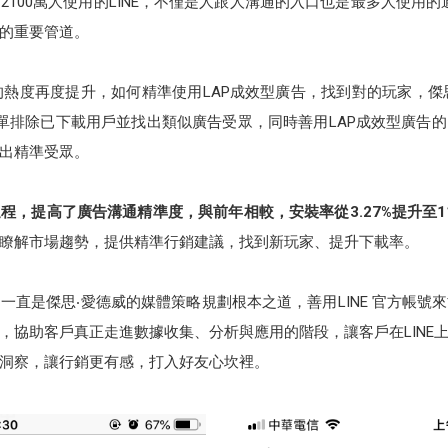
100萬人使用的LINE，不僅是人跟人溝通的入口也是最多人使用的通
家的重要管道。
的熱度再度提升，如何精準使用LAP成效型廣告，找到對的玩家，傑思‧愛
D」名單排除已下載用戶並找出類似廣告受眾，同時善用LAP成效型廣告的
出精準受眾。
，提高了廣告溝通精準度，與前年相較，安裝率從3.27%提升至11
瞭解市場趨勢，提供精準行銷建議，找到新玩家、提升下載率。
一直是傑思‧愛德威的媒體策略規劃根本之道，善用LINE 官方帳號
，協助客戶真正走進數據收集、分析與應用的階段，讓客戶在LINE
洞察，讓行銷更有感，打入好友心坎裡。