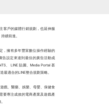
牌企業主客戶的媒體行銷規劃，也延伸服
，持續前進。
級官方銷售夥伴的肯定，擁有多年豐富數位操作經驗的
廣告設定來達到最佳的廣告活動成
 LINE 貼圖、Media Portal 甚
量身打造最適合的LINE整合規劃策略。
、遊戲、醫藥、娛樂、母嬰、保健食
需要專注成效的電商產業及遊戲產
賴。