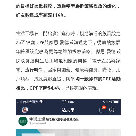
的目標好友數相較，透過
精準族群策略投放的優化，
好友數達成率高達116%。
生活工場在一開始廣告進行時，預期溝通的族群設定
25至49歲，在與傑思‧愛德威溝通之下，從廣的族群
年齡層設定改為更為精準的投放策略。傑思‧愛德威
採取篩選與生活工場最相關的興趣「電子產品與家
電、流行時尚、居家與園藝、健康與健身、購物」用
戶類型，成效急起直追，與
平均一般操作的CPF活動
相比，CPF下降54.4%
，是很亮眼的表現。