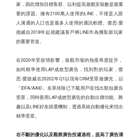
家，因此增加目標客群、以利提高遊戲安裝數是最重
要的課題。擁有2100萬人使用的LINE，不僅是人跟
人溝通的入口也是最多人使用的通訊軟體。傑思‧愛
德威自2018年起就建議客戶將LINE作為獲取新玩家
的重要管道。
在2020年受疫情影響，遊戲市場的熱度再度提升，
如何精準使用LAP成效型廣告，找到對的玩家，傑
思‧愛德威在20202年Q1以現有CRM受眾做擴充，以
「IDFA/AAID」名單排除已下載用戶並找出類似廣告
受眾，同時善用LAP成效型廣告的自動出價功能、興
趣以及LINE好友篩選機制，透過系統自動優化來找出
精準受眾。
在不斷的優化以及觀察廣告投遞過程，提高了廣告溝