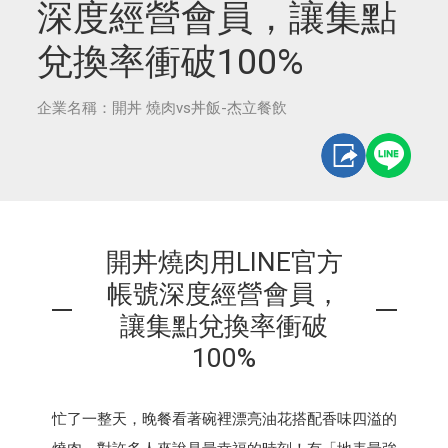
深度經營會員，讓集點
兌換率衝破100%
企業名稱：開丼 燒肉vs丼飯-杰立餐飲
開丼燒肉用LINE官方
帳號深度經營會員，
讓集點兌換率衝破
100%
忙了一整天，晚餐看著碗裡漂亮油花搭配香味四溢的