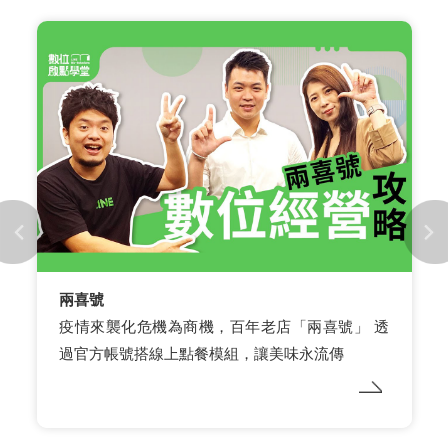
兩喜號
疫情來襲化危機為商機，百年老店「兩喜號」 透
過官方帳號搭線上點餐模組，讓美味永流傳