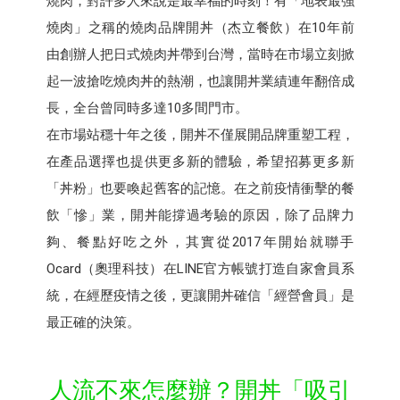
燒肉，對許多人來說是最幸福的時刻！有「地表最強
燒肉」之稱的燒肉品牌開丼（杰立餐飲）在10年前
由創辦人把日式燒肉丼帶到台灣，當時在市場立刻掀
起一波搶吃燒肉丼的熱潮，也讓開丼業績連年翻倍成
長，全台曾同時多達10多間門市。
在市場站穩十年之後，開丼不僅展開品牌重塑工程，
在產品選擇也提供更多新的體驗，希望招募更多新
「丼粉」也要喚起舊客的記憶。在之前疫情衝擊的餐
飲「慘」業，開丼能撐過考驗的原因，除了品牌力
夠、餐點好吃之外，其實從2017年開始就聯手
Ocard（奧理科技）在LINE官方帳號打造自家會員系
統，在經歷疫情之後，更讓開丼確信「經營會員」是
最正確的決策。
人流不來怎麼辦？開丼「吸引