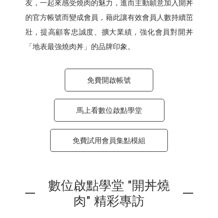
友，一起來感受燒肉的魅力，進而主動願意加入開丼
的官方帳號而變成會員，藉此讓有效會員人數持續茁
壯，提高顧客忠誠度、擴大業績，強化會員對開丼
「地表最強燒肉丼」的品牌印象。
免費開啟帳號
馬上看數位啟點學堂
免費試用會員集點模組
數位啟點學堂 "開丼燒
肉" 精彩專訪