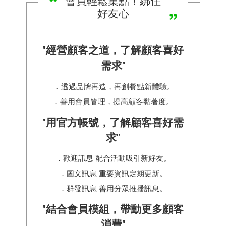
會員輕鬆集點！綁住
好友心
"經營顧客之道，了解顧客喜好
需求"
．透過品牌再造，再創餐點新體驗。
．善用會員管理，提高顧客黏著度。
"用官方帳號，了解顧客喜好需
求"
．歡迎訊息 配合活動吸引新好友。
．圖文訊息 重要資訊定期更新。
．群發訊息 善用分眾推播訊息。
"結合會員模組，帶動更多顧客
消費"