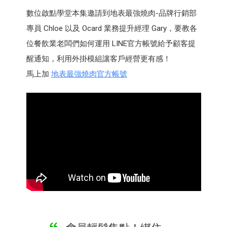
數位啟點學堂本集邀請到地表最強燒肉-品牌行銷部
專員 Chloe 以及 Ocard 業務提升經理 Gary，要教各
位餐飲業老闆們如何運用 LINE官方帳號給予顧客提
醒通知，利用外掛模組讓客戶經營更有感！
馬上加
地表最強燒肉官方帳號