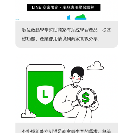
數位啟點學堂幫助商家有系統學習產品，從基
礎功能、產業使用情境到商家實戰分享。
外掛模組能立刻滿足商家做生意的需求。無論