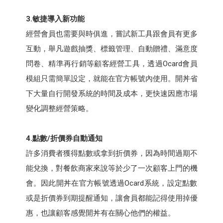
3.敏捷導入新功能
經營會員也需要與時俱進，嘗試新工具跟會員有更多
互動，舉凡遊戲抽獎、標籤管理、自動贈禮、滿意度
問卷、精準再行銷等顧客經營工具，透過Ocard會員
模組只需簡單設定，就能在官方帳號內使用。開丼省
下大量自行開發系統的時間及成本，更快速因應市場
變化調整經營策略。
4.點數/折價券自動通知
許多消費者獲得點數或拿到折價券，因為時間過期不
能兌換，對餐飲商家來說等於少了一次顧客上門的機
會。因此開丼在官方帳號透過Ocard系統，設定點數
或是折價券到期提醒通知，讓會員都能記得使用掉優
惠，也讓顧客感覺開丼有在關心他們的權益。