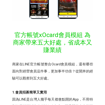
官方帳號xOcard會員模組 為
商家帶來五大好處，省成本又
賺業績
商家在LINE官方帳號整合Ocard會員模組，還有哪些
面向對經營會員這件事，更加事半功倍？從開丼的經
驗可以觀察到五大好處。
1.會員招募簡單又實用
因為LINE是台灣人幾乎每天都會點開的App，不用特