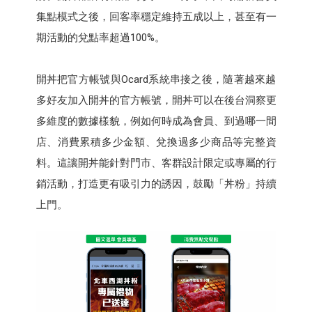
集點模式之後，回客率穩定維持五成以上，甚至有一
期活動的兌點率超過100%。
開丼把官方帳號與Ocard系統串接之後，隨著越來越
多好友加入開丼的官方帳號，開丼可以在後台洞察更
多維度的數據樣貌，例如何時成為會員、到過哪一間
店、消費累積多少金額、兌換過多少商品等完整資
料。這讓開丼能針對門市、客群設計限定或專屬的行
銷活動，打造更有吸引力的誘因，鼓勵「丼粉」持續
上門。