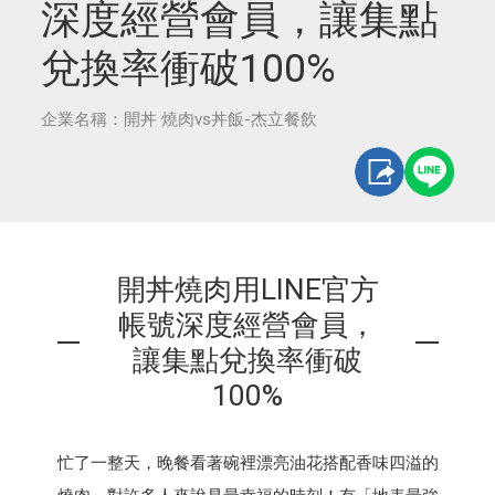
深度經營會員，讓集點
兌換率衝破100%
企業名稱：開丼 燒肉vs丼飯-杰立餐飲
開丼燒肉用LINE官方
帳號深度經營會員，
讓集點兌換率衝破
100%
忙了一整天，晚餐看著碗裡漂亮油花搭配香味四溢的