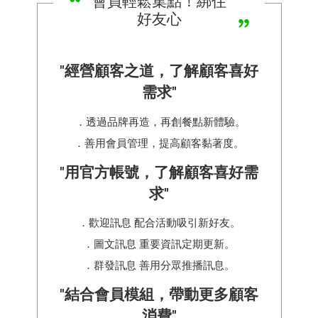
會員輕鬆集點！綁住
好友心
"經營顧客之道，了解顧客喜好
需求"
．透過品牌再造，再創餐點新體驗。
．善用會員管理，提高顧客黏著度。
"用官方帳號，了解顧客喜好需
求"
．歡迎訊息 配合活動吸引新好友。
．圖文訊息 重要資訊定期更新。
．群發訊息 善用分眾推播訊息。
"結合會員模組，帶動更多顧客
消費"