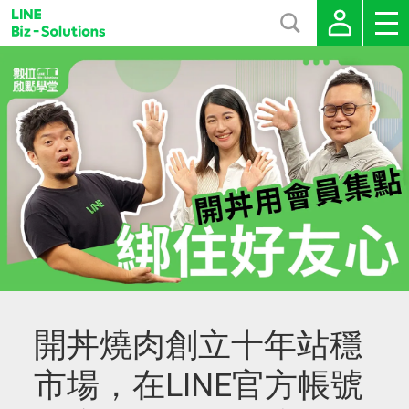
開丼燒肉創立十年站穩
市場，在LINE官方帳號