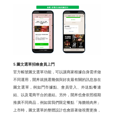
5.圖文選單招喚會員上門
官方帳號圖文選單功能，可以讓商家根據自身需求做
不同運用，開丼就挑選幾個與好友最有關的訊息放在
圖文選單，例如門市據點、會員登入、外送點餐連
結、以及電商平台的連結。另外，開丼也會依照檔期
推廣不同商品，例如當我們限定餐點「海膽燒肉丼」
上市時，圖文選單的整體設計也會跟著做視覺更換，