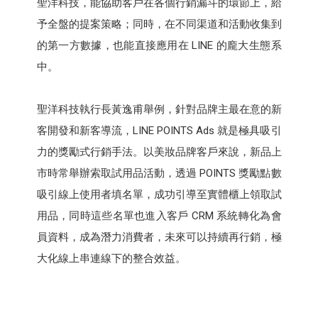
聖洋科技，能協助客戶在各個行銷漏斗的環節上，給
予全盤的提案策略；同時，在不同渠道和活動收集到
的第一方數據，也能直接應用在 LINE 的龐大生態系
中。
聖洋科技執行長黃逸甫舉例，針對品牌主最在意的新
客開發和新客導流，LINE POINTS Ads 就是極具吸引
力的獎勵式行銷手法。以美妝品牌客戶來說，新品上
市時常舉辦索取試用品活動，透過 POINTS 獎勵點數
吸引線上使用者填名單，成功引導至實體櫃上領取試
用品，同時這些名單也進入客戶 CRM 系統轉化為會
員資料，成為潛力消費者，未來可以持續再行銷，極
大化線上串連線下的整合效益。