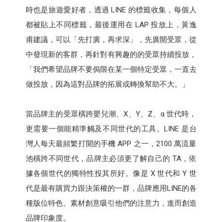
時也是旅遊愛好者，透過 LINE 的標籤收集，每個人
都被貼上不同標籤，最後運用在 LAP 投放上，黃逸
甫建議，可以「先打廣，再求深」，先廣開受眾，從
中發現新的客群，再針對有興趣的的受眾持續投放，
「我們希望品牌不要侷限在某一個特定受眾，一直去
做投放，因為這對品牌的拓展或轉換幫助不大。」
當品牌主的受眾橫跨嬰兒潮、X、Y、Z、α 世代時，
更需要一個能精準觸及不同世代的工具。LINE 是台
灣人每天最頻繁打開的手機 APP 之一，2100 萬流量
池橫跨不同世代，品牌主必須更了解自己的 TA，依
據各個世代的獨特性投其所好。像是 X 世代和 Y 世
代是最有購買力跟決策權的一群，品牌應用LINE的各
種版位特色、素材創意吸引他們的注意力，進而創造
品牌印象度。