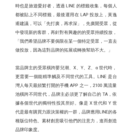
時也是旅遊愛好者，透過 LINE 的標籤收集，每個人
都被貼上不同標籤，最後運用在 LAP 投放上，黃逸
甫建議，可以「先打廣，再求深」，先廣開受眾，從
中發現新的客群，再針對有興趣的的受眾持續投放，
「我們希望品牌不要侷限在某一個特定受眾，一直去
做投放，因為這對品牌的拓展或轉換幫助不大。」
當品牌主的受眾橫跨嬰兒潮、X、Y、Z、α 世代時，
更需要一個能精準觸及不同世代的工具。LINE 是台
灣人每天最頻繁打開的手機 APP 之一，2100 萬流量
池橫跨不同世代，品牌主必須更了解自己的 TA，依
據各個世代的獨特性投其所好。像是 X 世代和 Y 世
代是最有購買力跟決策權的一群，品牌應用LINE的各
種版位特色、素材創意吸引他們的注意力，進而創造
品牌印象度。