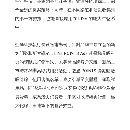
聖洋科技，能協助客戶在各個行銷漏斗的環節上，給
予全盤的提案策略；同時，在不同渠道和活動收集到
的第一方數據，也能直接應用在 LINE 的龐大生態系
中。
聖洋科技執行長黃逸甫舉例，針對品牌主最在意的新
客開發和新客導流，LINE POINTS Ads 就是極具吸引
力的獎勵式行銷手法。以美妝品牌客戶來說，新品上
市時常舉辦索取試用品活動，透過 POINTS 獎勵點數
吸引線上使用者填名單，成功引導至實體櫃上領取試
用品，同時這些名單也進入客戶 CRM 系統轉化為會
員資料，成為潛力消費者，未來可以持續再行銷，極
大化線上串連線下的整合效益。