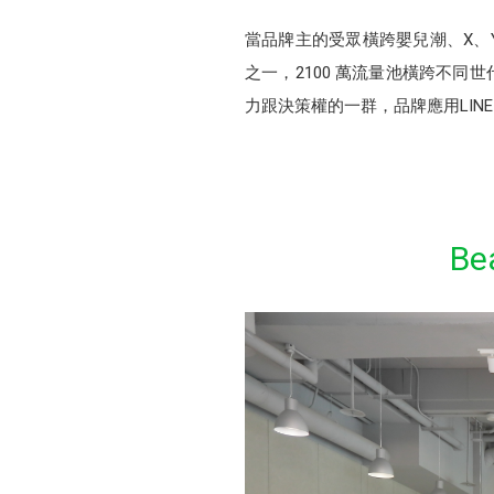
當品牌主的受眾橫跨嬰兒潮、X、Y
之一，2100 萬流量池橫跨不同
力跟決策權的一群，品牌應用LI
B