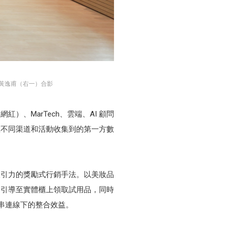
 黃逸甫（右一）合影
、MarTech、雲端、AI 顧問
在不同渠道和活動收集到的第一方數
極具吸引力的獎勵式行銷手法。以美妝品
成功引導至實體櫃上領取試用品，同時
上串連線下的整合效益。