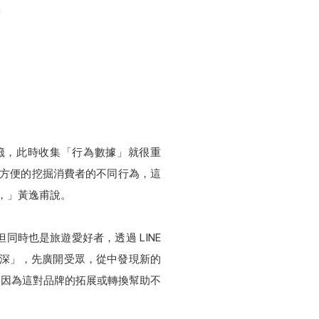
」
宙
標籤，此時收集「行為數據」就很重
服務，可以很方便的挖掘消費者的不同行為，這
銷，」黃逸甫說。
時也是旅遊愛好者，透過 LINE
求深」，先廣開受眾，從中發現新的
，因為這對品牌的拓展或轉換幫助不