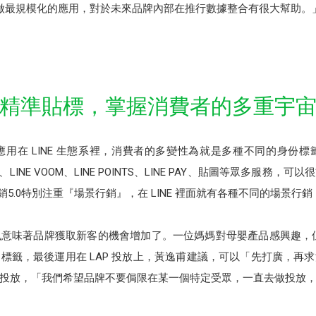
圈去做最規模化的應用，對於未來品牌內部在推行數據整合有很大幫助。
精準貼標，掌握消費者的多重宇
用在 LINE 生態系裡，消費者的多變性為就是多種不同的身份
DAY、LINE VOOM、LINE POINTS、LINE PAY、貼圖等眾多
行銷5.0特別注重『場景行銷』，在 LINE 裡面就有各種不同的場景行
意味著品牌獲取新客的機會增加了。一位媽媽對母嬰產品感興趣，但同
標籤，最後運用在 LAP 投放上，黃逸甫建議，可以「先打廣，再
投放，「我們希望品牌不要侷限在某一個特定受眾，一直去做投放