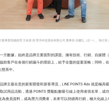
解決方案事業部總經理 王俞蓉 與 聖洋科技股份有限公司 董事長 邱繼弘（左一）、執行長
方數據」始終是品牌主要面對的課題。擁有技術、行銷、自媒體（網紅）
協助客戶在各個行銷漏斗的環節上，給予全盤的提案策略；同時，
大生態系中。
主最在意的新客開發和新客導流，LINE POINTS Ads 就是
試用品活動，透過 POINTS 獎勵點數吸引線上使用者填名單，
統轉化為會員資料，成為潛力消費者，未來可以持續再行銷，極大化線