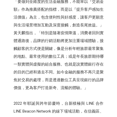
「要做到全維度的生活金融服務，不能單以『交易金
額』作為推薦搭配的指標，而是以『提升客戶感知生
活價值』為主，包含便利性與好感度，讓客戶更願意
與生活場景增加互動及深度接觸，創造長尾效益。」
黃天麟指出，「特別是隨著疫情降溫，消費者回到實
體通路後，品牌的行銷活動將更加注重場域體驗，接
觸顧客的方式便是關鍵，像是分析年輕族群最常聚集
的地點、最常使用的數位工具；或是年長族群期待哪
一類實體與虛擬的組合服務。也就是說實體銀行存在
的目的已經和過去不同。如今金融的服務不再只是聚
焦於交易的處理，而是透過數位工具呈現銀行的品牌
價值，更為客戶打造新奇、流暢的體驗。」
2022 年耶誕與跨年節慶時，台新積極與 LINE 合作
LINE Beacon Network 的線下場域活動，在信義區、