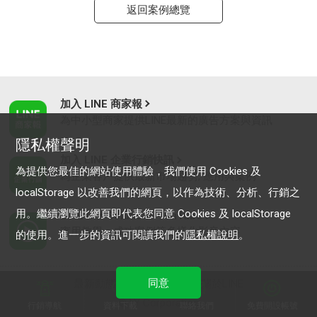
返回案例總覽
加入 LINE 商家報
為中小型商家提供LINE最新的廣告方案與資訊
隱私權聲明
加入 LINE 企業行銷快訊
為提供您最佳的網站使用體驗，我們使用 Cookies 及
為企業客戶提供最新市場趨勢, 應用與案例
localStorage 以改善我們的網頁，以作為技術、分析、行銷之
用。繼續瀏覽此網頁即代表您同意 Cookies 及 localStorage
LINE Biz-Solutions YouTube
實用教學、成功案例等多樣化影音內容
的使用。進一步的資訊可閱讀我們的
隱私權說明
。
同意
最新動態
｜
服務條款
｜
關於LINE
© LY Corporation
行銷導航
資料下載
聯絡我們
免費開設帳號