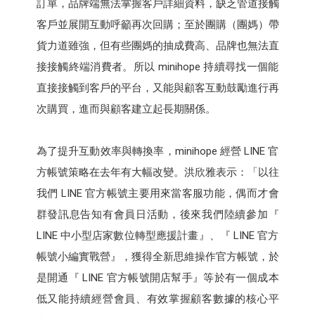
訂單，品牌端無法掌握客戶詳細資料，缺乏管道接觸
客戶並展開互動呼籲再次回購；至於團購（團媽）帶
貨力道雖強，但有些團媽的抽成費高、品牌也無法直
接接觸終端消費者。所以 minihope 持續尋找一個能
直接接觸到客戶的平台，又能與顧客互動鼓勵進行再
次購買，進而與顧客建立起長期關係。
為了提升互動效率與轉換率，minihope 經營 LINE 官
方帳號策略在去年有大幅改變。洪欣雅表示：「以往
我們 LINE 官方帳號主要用來當客服功能，偶而才會
群發訊息告知有會員日活動，後來我們陸續參加『
LINE 中小型店家數位轉型應援計畫』、『 LINE 官方
帳號小編實戰營』，獲得全新思維操作官方帳號，於
是開通『 LINE 官方帳號開店幫手』等於有一個成本
低又能持續經營會員、有效掌握顧客數據的核心平