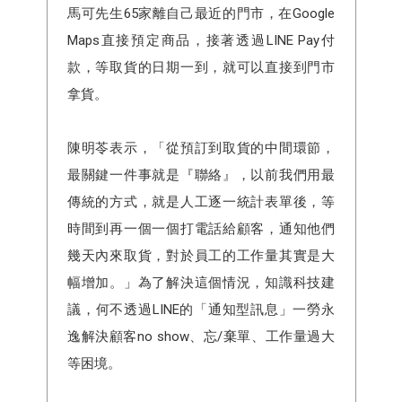
馬可先生65家離自己最近的門市，在Google
Maps直接預定商品，接著透過LINE Pay付
款，等取貨的日期一到，就可以直接到門市
拿貨。
陳明苓表示，「從預訂到取貨的中間環節，
最關鍵一件事就是『聯絡』，以前我們用最
傳統的方式，就是人工逐一統計表單後，等
時間到再一個一個打電話給顧客，通知他們
幾天內來取貨，對於員工的工作量其實是大
幅增加。」為了解決這個情況，知識科技建
議，何不透過LINE的「通知型訊息」一勞永
逸解決顧客no show、忘/棄單、工作量過大
等困境。