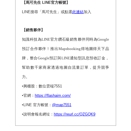
【馬可先生 LINE官方帳號】
LINE
搜尋「馬可先生」或點選
此連結
加入
【銷售夥伴】
知識科技為
LINE
官方鑽石級銷售夥伴同時為
Google
預訂合作夥伴！推出
Mapsbooking
得地圖得天下品
牌，整合
Google
預訂與
LINE
通知型訊息預收訂金，
幫助數千家商家透過地圖自流量訂單，提升競爭
力。
▪️
興櫃股：數位雲端7551
▪️
官網：
https://flashaim.com/
▪️
LINE
官方帳號：
@map7551
▪️
說明會報名網址：
https://reurl.cc/QZGQK9