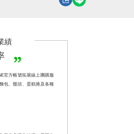
業績
率
NE官方帳號拓展線上團購服
麵包、饅頭、蛋糕捲及各種
機