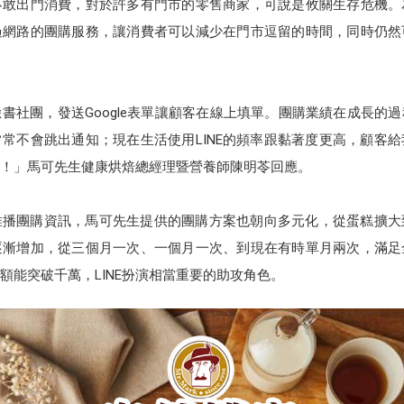
不敢出門消費，對於許多有門市的零售商家，可說是攸關生存危機。
過網路的團購服務，讓消費者可以減少在門市逗留的時間，同時仍然
書社團，發送Google表單讓顧客在線上填單。團購業績在成長的
常不會跳出通知；現在生活使用LINE的頻率跟黏著度更高，顧客
帳號！」馬可先生健康烘焙總經理暨營養師陳明苓回應。
號推播團購資訊，馬可先生提供的團購方案也朝向多元化，從蛋糕擴
逐漸增加，從三個月一次、一個月一次、到現在有時單月兩次，滿足
額能突破千萬，LINE扮演相當重要的助攻角色。