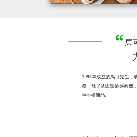
馬
1998年成立的馬可先生
務，除了鞏固樂齡族商機
伴手禮商品。