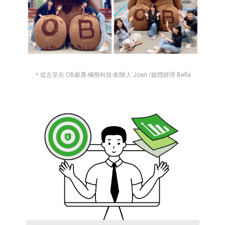
＊從左至右:OB嚴選-橘熊科技-創辦人 Joan /媒體經理 Bella