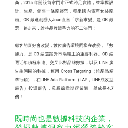
商，2015 年開設首家門市正式跨足實體，並掌握設
計、生產、銷售一條龍經營，穩坐國內電商女裝龍
頭。OB 嚴選創辦人Joan直言「求新求變」是 OB 嚴
選一路走來，維持品牌競爭力的不二法門！
顧客的喜好會改變，數位廣告環境同樣在改變，「數
據力」是 OB 嚴選躍升市場霸主的重要利器。OB 嚴
選近年積極串連、交叉比對品牌數據，以及 LINE 廣
告生態圈的數據，運用 Cross Targeting（跨產品精
準行銷），在LINE Ads Platform（LAP，LINE成效型
廣告）投遞廣告，母親節檔期營業額一舉成長
4.7
倍
！
既時尚也是數據科技的企業，
發揮數據洞察力經營跨齡客