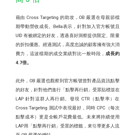
藉由 Cross Targeting 的助攻，OB 嚴選在母親節檔
期帶動營收成長。Bella表示，針對加入官方帳號且
UID 有被綁定的好友，透過喜好洞察提供限定、限量
的折扣優惠。經過測試，高度忠誠的顧客擁有強大消
費力，這波檔期的成交業績對比一般時段，
成長約
4.7倍。
此外，OB 嚴選也觀察到官方帳號曾對產品資訊點擊
的好友，針對他們進行「點擊再行銷」受眾貼標並在
LAP 針對這群人再行銷。發現 CTR（點擊率）在
Cross Targeting 測試中表現最好，同時 CPC（每次
點擊成本）更是全帳戶花費最低。未來將持續使用
LAP用「點擊再行銷」受眾的標籤，來引導更多人流
至 OB 嚴選的網站。