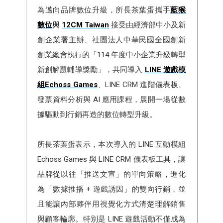
為邁向品牌數位升級，所長茶葉蛋攜手
藍猴
數位
與
12CM Taiwan
接受由經濟部中小及新
創企業署主辦、社團法人中華民國全國創新
創業總會執行的「114 年度中小企業升級轉型
新創解題輔導獎勵」，共同導入
LINE 遊戲模
組Echoss Games
、LINE CRM 進階儀表板、
發票資料分析與 AI 應用課程，展開一場從數
據驅動到行銷再造的數位轉型升級。
所長茶葉蛋表示，本次導入的 LINE 互動模組
Echoss Games 與 LINE CRM 儀表板工具，讓
品牌從以往「推送文宣」的單向策略，進化
為「數據推播 + 遊戲誘因」的雙向行銷，並
且能讓內部夥伴用視覺化方式清楚理解銷售
與顧客輪廓。特別是 LINE 遊戲活動不僅成為