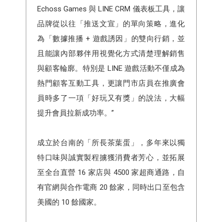
Echoss Games 與 LINE CRM 儀表板工具，讓
品牌從以往「推送文宣」的單向策略，進化
為「數據推播 + 遊戲誘因」的雙向行銷，並
且能讓內部夥伴用視覺化方式清楚理解銷售
與顧客輪廓。特別是 LINE 遊戲活動不僅成為
熱門顧客互動工具，更讓門市店員在推廣會
員時多了一項「好玩又有獎」的說法，大幅
提升會員拉新成功率。”
成立於台南的「所長茶葉蛋」，多年來以獨
特口味與誠實製程擄獲消費者芳心，並拓展
至全台直營 16 家店與 4500 家超商通路，自
有官網與合作電商 20 餘家，同時出口至包含
美國的 10 餘國家。