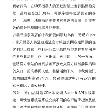
費者行為，在聊天機器人的互動對話上進行貼標籤分
眾，品牌在發送訊息時，可以掌握每位消費者的喜
好，「精準」地推播給消費者有興趣的資訊，即能有
效的提升訊息開封率及點擊率。
以雲品溫泉酒店的中秋節促銷活動為例，透過 Super
8 聊天機器人將過往透過官方帳號詢問客服問題的住
客們貼上標籤，並利用分眾訊息喚醒曾為住客的用戶
們參與此活動，作「再推廣、再行銷」；另一方面，
也將官方網站的首頁放置直接進入官方帳號參與活動
的入口，提高參與人數。整檔活動下來，中秋促銷訊
息的開啟率高達74.5%，與過往開封率只有2-5%的
EDM相比，成效極佳。
另外，透由品牌端CRM系統與 Super 8 API系統串
連，可快速跟後端系統交換不同的客戶輪廓標籤及數
據，達成更精準的客戶輪廓分析，進而提升訊息開啟