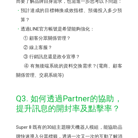
而要了解品牌自身需求，也需進一步思考以下問題：
預計達成的目標轉換成效指標、預備投入多少預
算？
透過LINE官方帳號是希望能夠強化：
① 顧客分眾關係管理？
② 線上客服？
③ 行銷訊息還是政令宣導？
④ 有無後端系統的資料交換需求？(電商、顧客
關係管理、交易系統等)
Q3. 如何透過Partner的協助，
提升訊息的開封率及點擊率？
Super 8 既有的30組主題聊天機器人模組，能協助品
牌快速導入分眾標籤，透過一次又一次的互動了解消