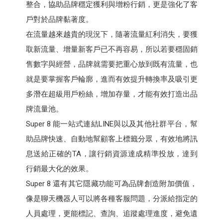
整合，協助品牌穩定獲利與增粉行銷，更是強化了客
戶對於品牌黏著度。
在流量越來越貴的現況下，隨著流量紅利消失，要獲
取新流量、增量新客戶已不再容易，所以若要穩固銷
售數字與經營，品牌就需要把重心放到既有流量，也
就是要掌握客戶輪廓，進而有效提升轉換率及吸引更
多潛在超級用戶粉絲，增加存量，才能有效打造出品
牌流量池。
Super 8 能一站式連結LINE與以及其他社群平台，幫
助品牌快速、自動地幫顧客上標籤分眾，有效地將訊
息送給正確的TA，讓行銷資源達成精準投放，達到
行銷最大化的效果。
Super 8 還有其它隱藏功能可為品牌創造附加價值，
像是聊天機器人可以將各種客服問題，分派給指定的
人員處理，更能標記、查詢、追蹤處理進度，避免遺