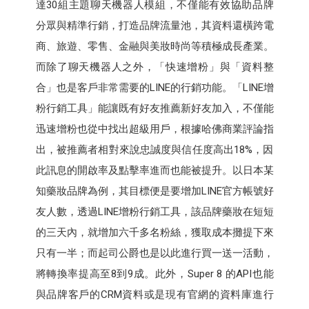
達30組主題聊天機器人模組，不僅能有效協助品牌
分眾與精準行銷，打造品牌流量池，其資料還橫跨電
商、旅遊、零售、金融與美妝時尚等積極成長產業。
而除了聊天機器人之外，「快速增粉」與「資料整
合」也是客戶非常需要的LINE的行銷功能。「LINE增
粉行銷工具」能讓既有好友推薦新好友加入，不僅能
迅速增粉也從中找出超級用戶，根據哈佛商業評論指
出，被推薦者相對來說忠誠度與信任度高出18%，因
此訊息的開啟率及點擊率進而也能被提升。以日本某
知藥妝品牌為例，其目標便是要增加LINE官方帳號好
友人數，透過LINE增粉行銷工具，該品牌藥妝在短短
的三天內，就增加六千多名粉絲，獲取成本攤提下來
只有一半；而起司公爵也是以此進行買一送一活動，
將轉換率提高至8到9成。此外，Super 8 的API也能
與品牌客戶的CRM資料或是現有官網的資料庫進行