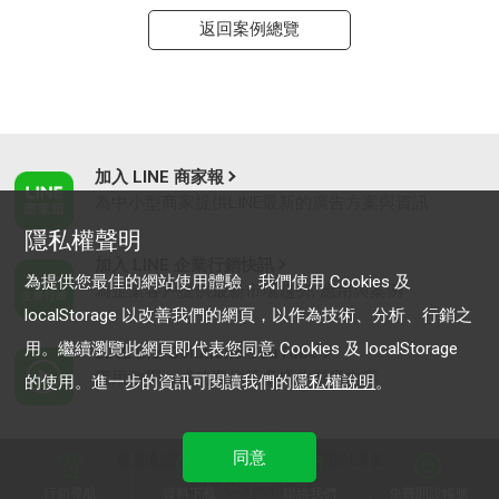
返回案例總覽
加入 LINE 商家報
為中小型商家提供LINE最新的廣告方案與資訊
隱私權聲明
加入 LINE 企業行銷快訊
為提供您最佳的網站使用體驗，我們使用 Cookies 及
為企業客戶提供最新市場趨勢, 應用與案例
localStorage 以改善我們的網頁，以作為技術、分析、行銷之
用。繼續瀏覽此網頁即代表您同意 Cookies 及 localStorage
LINE Biz-Solutions YouTube
實用教學、成功案例等多樣化影音內容
的使用。進一步的資訊可閱讀我們的
隱私權說明
。
同意
最新動態
｜
服務條款
｜
關於LINE
© LY Corporation
行銷導航
資料下載
聯絡我們
免費開設帳號