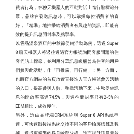
費者行為，在聊天機器人的互動對話上進行貼標籤分
眾，品牌在發送訊息時，可以掌握每位消費者的喜
好，「精準」地推播給消費者有興趣的資訊，即能有
效的提升訊息開封率及點擊率。
以雲品溫泉酒店的中秋節促銷活動為例，透過 Super
8 聊天機器人將過往透過官方帳號詢問客服問題的住
客們貼上標籤，並利用分眾訊息喚醒曾為住客的用戶
們參與此活動，作「再推廣、再行銷」；另一方面，
也將官方網站的首頁放置直接進入官方帳號參與活動
的入口，提高參與人數。整檔活動下來，中秋促銷訊
息的開啟率高達74.5%，與過往開封率只有2-5%的
EDM相比，成效極佳。
另外，透由品牌端CRM系統與 Super 8 API系統串
連，可快速跟後端系統交換不同的客戶輪廓標籤及數
據，達成更精準的客戶輪廓分析，進而提升訊息開啟