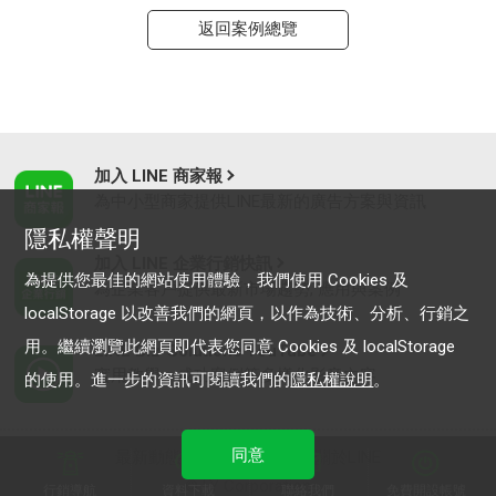
返回案例總覽
加入 LINE 商家報
為中小型商家提供LINE最新的廣告方案與資訊
隱私權聲明
加入 LINE 企業行銷快訊
為提供您最佳的網站使用體驗，我們使用 Cookies 及
為企業客戶提供最新市場趨勢, 應用與案例
localStorage 以改善我們的網頁，以作為技術、分析、行銷之
用。繼續瀏覽此網頁即代表您同意 Cookies 及 localStorage
LINE Biz-Solutions YouTube
實用教學、成功案例等多樣化影音內容
的使用。進一步的資訊可閱讀我們的
隱私權說明
。
同意
最新動態
｜
服務條款
｜
關於LINE
© LY Corporation
行銷導航
資料下載
聯絡我們
免費開設帳號