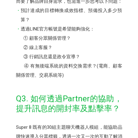
而要了解品牌自身需求，也需進一步思考以下問題：
預計達成的目標轉換成效指標、預備投入多少預
算？
透過LINE官方帳號是希望能夠強化：
① 顧客分眾關係管理？
② 線上客服？
③ 行銷訊息還是政令宣導？
④ 有無後端系統的資料交換需求？(電商、顧客
關係管理、交易系統等)
Q3. 如何透過Partner的協助，
提升訊息的開封率及點擊率？
Super 8 既有的30組主題聊天機器人模組，能協助品
牌快速導入分眾標籤，透過一次又一次的互動了解消