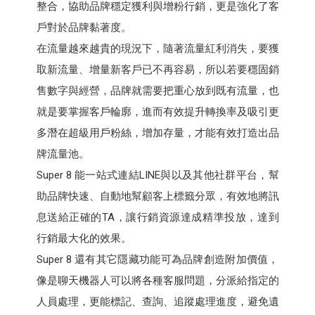
整合，協助品牌穩定獲利與增粉行銷，更是強化了客
戶對於品牌黏著度。
在流量越來越貴的現況下，隨著流量紅利消失，要獲
取新流量、增量新客戶已不再容易，所以若要穩固銷
售數字與經營，品牌就需要把重心放到既有流量，也
就是要掌握客戶輪廓，進而有效提升轉換率及吸引更
多潛在超級用戶粉絲，增加存量，才能有效打造出品
牌流量池。
Super 8 能一站式連結LINE與以及其他社群平台，幫
助品牌快速、自動地幫顧客上標籤分眾，有效地將訊
息送給正確的TA，讓行銷資源達成精準投放，達到
行銷最大化的效果。
Super 8 還有其它隱藏功能可為品牌創造附加價值，
像是聊天機器人可以將各種客服問題，分派給指定的
人員處理，更能標記、查詢、追蹤處理進度，避免遺