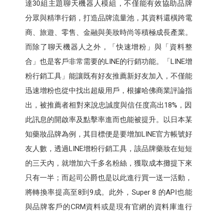
達30組主題聊天機器人模組，不僅能有效協助品牌
分眾與精準行銷，打造品牌流量池，其資料還橫跨電
商、旅遊、零售、金融與美妝時尚等積極成長產業。
而除了聊天機器人之外，「快速增粉」與「資料整
合」也是客戶非常需要的LINE的行銷功能。「LINE增
粉行銷工具」能讓既有好友推薦新好友加入，不僅能
迅速增粉也從中找出超級用戶，根據哈佛商業評論指
出，被推薦者相對來說忠誠度與信任度高出18%，因
此訊息的開啟率及點擊率進而也能被提升。以日本某
知藥妝品牌為例，其目標便是要增加LINE官方帳號好
友人數，透過LINE增粉行銷工具，該品牌藥妝在短短
的三天內，就增加六千多名粉絲，獲取成本攤提下來
只有一半；而起司公爵也是以此進行買一送一活動，
將轉換率提高至8到9成。此外，Super 8 的API也能
與品牌客戶的CRM資料或是現有官網的資料庫進行