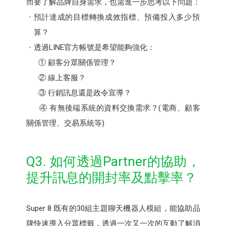
而要了解品牌自身需求，也需進一步思考以下問題：
預計達成的目標轉換成效指標、預備投入多少預
算？
透過LINE官方帳號是希望能夠強化：
① 顧客分眾關係管理？
② 線上客服？
③ 行銷訊息還是政令宣導？
④ 有無後端系統的資料交換需求？(電商、顧客
關係管理、交易系統等)
Q3. 如何透過Partner的協助，
提升訊息的開封率及點擊率？
Super 8 既有的30組主題聊天機器人模組，能協助品
牌快速導入分眾標籤，透過一次又一次的互動了解消