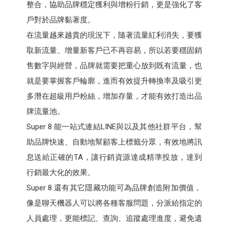
整合，協助品牌穩定獲利與增粉行銷，更是強化了客
戶對於品牌黏著度。
在流量越來越貴的現況下，隨著流量紅利消失，要獲
取新流量、增量新客戶已不再容易，所以若要穩固銷
售數字與經營，品牌就需要把重心放到既有流量，也
就是要掌握客戶輪廓，進而有效提升轉換率及吸引更
多潛在超級用戶粉絲，增加存量，才能有效打造出品
牌流量池。
Super 8 能一站式連結LINE與以及其他社群平台，幫
助品牌快速、自動地幫顧客上標籤分眾，有效地將訊
息送給正確的TA，讓行銷資源達成精準投放，達到
行銷最大化的效果。
Super 8 還有其它隱藏功能可為品牌創造附加價值，
像是聊天機器人可以將各種客服問題，分派給指定的
人員處理，更能標記、查詢、追蹤處理進度，避免遺