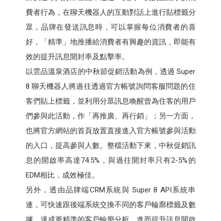
費者行為，在聊天機器人的互動對話上進行貼標籤分
眾，品牌在發送訊息時，可以掌握每位消費者的喜
好，「精準」地推播給消費者有興趣的資訊，即能有
效的提升訊息開封率及點擊率。
以雲品溫泉酒店的中秋節促銷活動為例，透過 Super
8 聊天機器人將過往透過官方帳號詢問客服問題的住
客們貼上標籤，並利用分眾訊息喚醒曾為住客的用戶
們參與此活動，作「再推廣、再行銷」；另一方面，
也將官方網站的首頁放置直接進入官方帳號參與活動
的入口，提高參與人數。整檔活動下來，中秋促銷訊
息的開啟率高達74.5%，與過往開封率只有2-5%的
EDM相比，成效極佳。
另外，透由品牌端CRM系統與 Super 8 API系統串
連，可快速跟後端系統交換不同的客戶輪廓標籤及數
據，達成更精準的客戶輪廓分析，進而提升訊息開啟