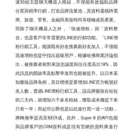
達30組主題聊天機器人模組，不僅能有效協助品牌
分眾與精準行銷，打造品牌流量池，其資料還橫跨電
商、旅遊、零售、金融與美妝時尚等積極成長產業。
而除了聊天機器人之外，「快速增粉」與「資料整
合」也是客戶非常需要的LINE的行銷功能。「LINE增
粉行銷工具」能讓既有好友推薦新好友加入，不僅能
迅速增粉也從中找出超級用戶，根據哈佛商業評論指
出，被推薦者相對來說忠誠度與信任度高出18%，因
此訊息的開啟率及點擊率進而也能被提升。以日本某
知藥妝品牌為例，其目標便是要增加LINE官方帳號好
友人數，透過LINE增粉行銷工具，該品牌藥妝在短短
的三天內，就增加六千多名粉絲，獲取成本攤提下來
只有一半；而起司公爵也是以此進行買一送一活動，
將轉換率提高至8到9成。此外，Super 8 的API也能
與品牌客戶的CRM資料或是現有官網的資料庫進行