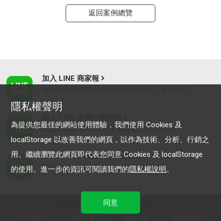
返回案例總覽
加入 LINE 商家報
為中小型商家提供LINE最新的廣告方案與資訊
隱私權聲明
加入 LINE 企業行銷快訊
為提供您最佳的網站使用體驗，我們使用 Cookies 及
為企業客戶提供最新市場趨勢, 應用與案例
localStorage 以改善我們的網頁，以作為技術、分析、行銷之
用。繼續瀏覽此網頁即代表您同意 Cookies 及 localStorage
LINE Biz-Solutions YouTube
實用教學、成功案例等多樣化影音內容
的使用。進一步的資訊可閱讀我們的
隱私權說明
。
同意
最新動態
｜
服務條款
｜
關於LINE
© LY Corporation
行銷導航
資料下載
聯絡我們
免費開設帳號