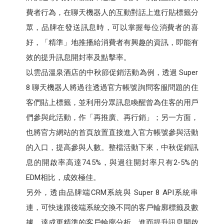
費者行為，在聊天機器人的互動對話上進行貼標籤分
眾，品牌在發送訊息時，可以掌握每位消費者的喜
好，「精準」地推播給消費者有興趣的資訊，即能有
效的提升訊息開封率及點擊率。
以雲品溫泉酒店的中秋節促銷活動為例，透過 Super
8 聊天機器人將過往透過官方帳號詢問客服問題的住
客們貼上標籤，並利用分眾訊息喚醒曾為住客的用戶
們參與此活動，作「再推廣、再行銷」；另一方面，
也將官方網站的首頁放置直接進入官方帳號參與活動
的入口，提高參與人數。整檔活動下來，中秋促銷訊
息的開啟率高達74.5%，與過往開封率只有2-5%的
EDM相比，成效極佳。
另外，透由品牌端CRM系統與 Super 8 API系統串
連，可快速跟後端系統交換不同的客戶輪廓標籤及數
據，達成更精準的客戶輪廓分析，進而提升訊息開啟