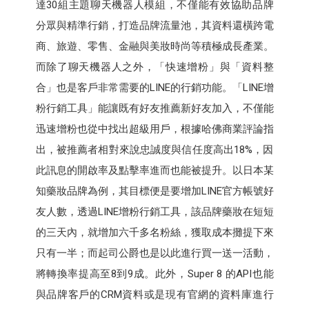
達30組主題聊天機器人模組，不僅能有效協助品牌
分眾與精準行銷，打造品牌流量池，其資料還橫跨電
商、旅遊、零售、金融與美妝時尚等積極成長產業。
而除了聊天機器人之外，「快速增粉」與「資料整
合」也是客戶非常需要的LINE的行銷功能。「LINE增
粉行銷工具」能讓既有好友推薦新好友加入，不僅能
迅速增粉也從中找出超級用戶，根據哈佛商業評論指
出，被推薦者相對來說忠誠度與信任度高出18%，因
此訊息的開啟率及點擊率進而也能被提升。以日本某
知藥妝品牌為例，其目標便是要增加LINE官方帳號好
友人數，透過LINE增粉行銷工具，該品牌藥妝在短短
的三天內，就增加六千多名粉絲，獲取成本攤提下來
只有一半；而起司公爵也是以此進行買一送一活動，
將轉換率提高至8到9成。此外，Super 8 的API也能
與品牌客戶的CRM資料或是現有官網的資料庫進行