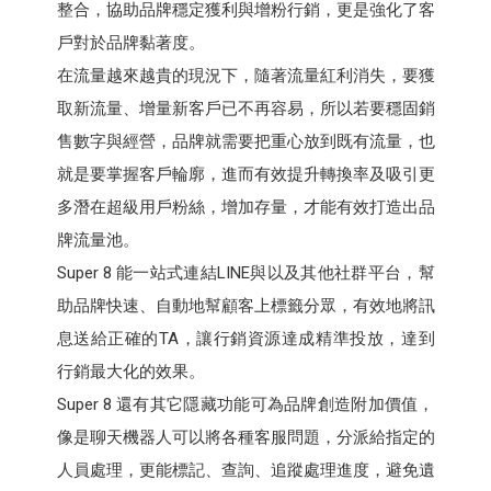
整合，協助品牌穩定獲利與增粉行銷，更是強化了客
戶對於品牌黏著度。
在流量越來越貴的現況下，隨著流量紅利消失，要獲
取新流量、增量新客戶已不再容易，所以若要穩固銷
售數字與經營，品牌就需要把重心放到既有流量，也
就是要掌握客戶輪廓，進而有效提升轉換率及吸引更
多潛在超級用戶粉絲，增加存量，才能有效打造出品
牌流量池。
Super 8 能一站式連結LINE與以及其他社群平台，幫
助品牌快速、自動地幫顧客上標籤分眾，有效地將訊
息送給正確的TA，讓行銷資源達成精準投放，達到
行銷最大化的效果。
Super 8 還有其它隱藏功能可為品牌創造附加價值，
像是聊天機器人可以將各種客服問題，分派給指定的
人員處理，更能標記、查詢、追蹤處理進度，避免遺