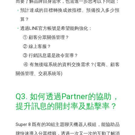
而要了解品牌自身需求，也需進一步思考以下問題：
預計達成的目標轉換成效指標、預備投入多少預
算？
透過LINE官方帳號是希望能夠強化：
① 顧客分眾關係管理？
② 線上客服？
③ 行銷訊息還是政令宣導？
④ 有無後端系統的資料交換需求？(電商、顧客
關係管理、交易系統等)
Q3. 如何透過Partner的協助，
提升訊息的開封率及點擊率？
Super 8 既有的30組主題聊天機器人模組，能協助品
牌快速導入分眾標籤，透過一次又一次的互動了解消