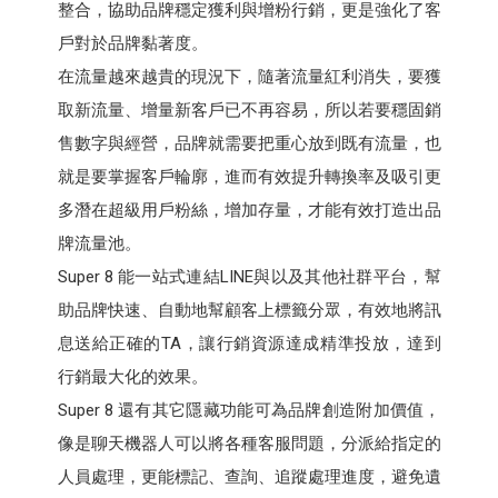
整合，協助品牌穩定獲利與增粉行銷，更是強化了客
戶對於品牌黏著度。
在流量越來越貴的現況下，隨著流量紅利消失，要獲
取新流量、增量新客戶已不再容易，所以若要穩固銷
售數字與經營，品牌就需要把重心放到既有流量，也
就是要掌握客戶輪廓，進而有效提升轉換率及吸引更
多潛在超級用戶粉絲，增加存量，才能有效打造出品
牌流量池。
Super 8 能一站式連結LINE與以及其他社群平台，幫
助品牌快速、自動地幫顧客上標籤分眾，有效地將訊
息送給正確的TA，讓行銷資源達成精準投放，達到
行銷最大化的效果。
Super 8 還有其它隱藏功能可為品牌創造附加價值，
像是聊天機器人可以將各種客服問題，分派給指定的
人員處理，更能標記、查詢、追蹤處理進度，避免遺