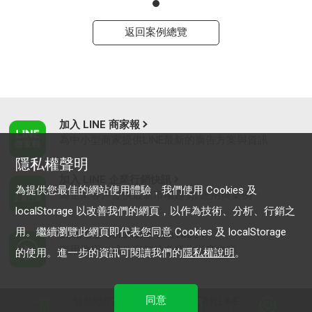
返回案例總覽
加入 LINE 商家報
為中小型商家提供LINE最新的廣告方案與資訊
隱私權聲明
加入 LINE 企業行銷快訊
為提供您最佳的網站使用體驗，我們使用 Cookies 及
為企業客戶提供最新市場趨勢, 應用與案例
localStorage 以改善我們的網頁，以作為技術、分析、行銷之
用。繼續瀏覽此網頁即代表您同意 Cookies 及 localStorage
LINE Biz-Solutions YouTube
實用教學、成功案例等多樣化影音內容
的使用。進一步的資訊可閱讀我們的
隱私權說明
。
同意
最新動態
｜
服務條款
｜
關於LINE