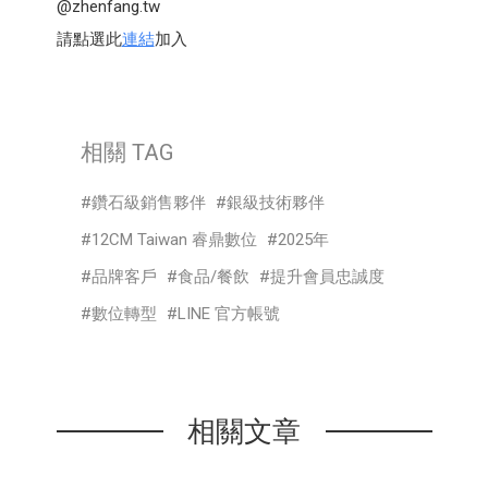
@zhenfang.tw
請點選此
連結
加入
相關 TAG
鑽石級銷售夥伴
銀級技術夥伴
12CM Taiwan 睿鼎數位
2025年
品牌客戶
食品/餐飲
提升會員忠誠度
數位轉型
LINE 官方帳號
相關文章