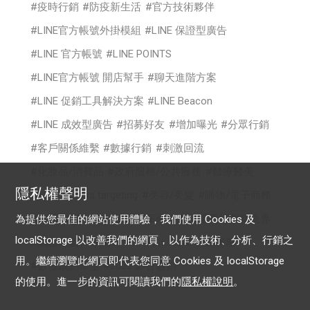
疫時行銷
防疫新生活
官方技術夥伴
LINE官方帳號外掛模組
LINE 保證型廣告
LINE 官方帳號
LINE POINTS
LINE官方帳號 開店幫手
聊天進階方案
LINE 促銷工具解決方案
LINE Beacon
LINE 成效型廣告
招募好友
增加曝光
分眾行銷
客戶關係維繫
數據行銷
刺激回流
化妝品/消費品
政府服務/公共服務
醫療醫美
隱私權聲明
時尚
cross targeting
美容/美髮
購物/電子商務
食品/餐飲
你的生意LINE來放大
電商行銷新境界
為提供您最佳的網站使用體驗，我們使用 Cookies 及
localStorage 以改善我們的網頁，以作為技術、分析、行銷之
認證帳號
專屬ID
OA Plus
LAP行銷策略
用。繼續瀏覽此網頁即代表您同意 Cookies 及 localStorage
數位啟點學堂
2022 影音贏銷
的使用。進一步的資訊可閱讀我們的
隱私權說明
。