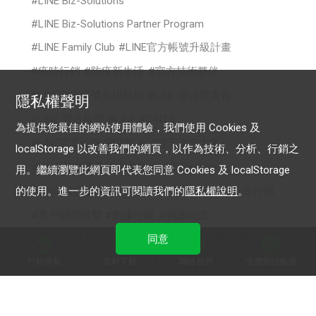
LINE Biz-Solutions
LINE Biz-Solutions Partner Program
LINE Family Club
LINE官方帳號升級計畫
疫時行銷
防疫新生活
官方技術夥伴
LINE官方帳號外掛模組
LINE 保證型廣告
隱私權聲明
LINE 官方帳號
LINE POINTS
為提供您最佳的網站使用體驗，我們使用 Cookies 及
LINE官方帳號 開店幫手
聊天進階方案
localStorage 以改善我們的網頁，以作為技術、分析、行銷之
LINE 促銷工具解決方案
LINE Beacon
用。繼續瀏覽此網頁即代表您同意 Cookies 及 localStorage
的使用。進一步的資訊可閱讀我們的
隱私權說明
。
LINE 成效型廣告
招募好友
增加曝光
分眾行銷
客戶關係維繫
數據行銷
刺激回流
同意
化妝品/消費品
政府服務/公共服務
醫療醫美
行銷導航
資料下載
聯絡我們
免費開設帳號
時尚
cross targeting
美容/美髮
購物/電子商務
食品/餐飲
你的生意LINE來放大
電商行銷新境界
認證帳號
專屬ID
OA Plus
LAP行銷策略