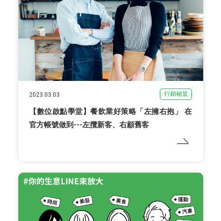
行銷秘笈
2023.03.03
【數位啟點學堂】餐飲業好策略「左擁右抱」 在
官方帳號做到---左攬新客、右顧舊客