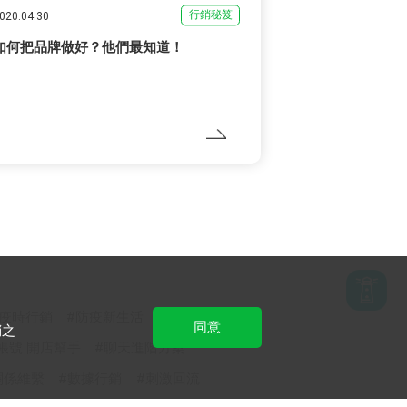
行銷秘笈
020.04.30
如何把品牌做好？他們最知道！
疫時行銷
防疫新生活
同意
銷之
方帳號 開店幫手
聊天進階方案
關係維繫
數據行銷
刺激回流