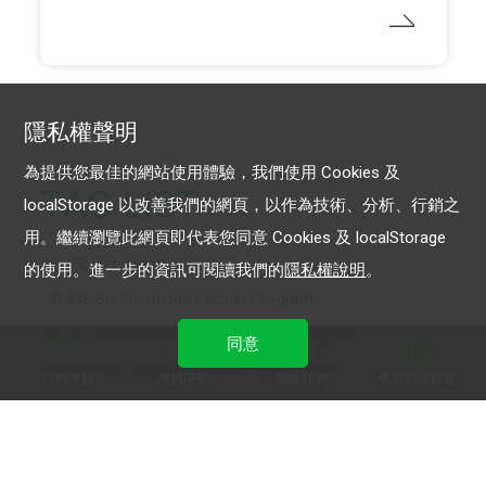
隱私權聲明
為提供您最佳的網站使用體驗，我們使用 Cookies 及
TAG LIST
localStorage 以改善我們的網頁，以作為技術、分析、行銷之
用。繼續瀏覽此網頁即代表您同意 Cookies 及 localStorage
LINE Biz-Solutions
的使用。進一步的資訊可閱讀我們的
隱私權說明
。
LINE Biz-Solutions Partner Program
LINE Family Club
LINE官方帳號升級計畫
同意
疫時行銷
防疫新生活
官方技術夥伴
行銷導航
資料下載
聯絡我們
免費開設帳號
LINE官方帳號外掛模組
LINE 保證型廣告
LINE 官方帳號
LINE POINTS
LINE官方帳號 開店幫手
聊天進階方案