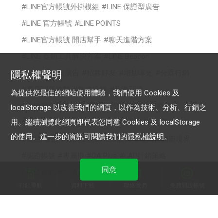
LINE官方帳號外掛模組
LINE 保證型廣告
LINE 官方帳號
LINE POINTS
LINE官方帳號 開店幫手
聊天進階方案
LINE 促銷工具解決方案
LINE Beacon
LINE 成效型廣告
招募好友
增加曝光
分眾行銷
隱私權聲明
客戶關係維繫
數據行銷
刺激回流
為提供您最佳的網站使用體驗，我們使用 Cookies 及
化妝品/消費品
政府服務/公共服務
醫療醫美
localStorage 以改善我們的網頁，以作為技術、分析、行銷之
用。繼續瀏覽此網頁即代表您同意 Cookies 及 localStorage
時尚
cross targeting
美容/美髮
購物/電子商務
的使用。進一步的資訊可閱讀我們的
隱私權說明
。
食品/餐飲
你的生意LINE來放大
電商行銷新境界
認證帳號
專屬ID
OA Plus
LAP行銷策略
同意
數位啟點學堂
2022 影音贏銷
行銷導航
資料下載
聯絡我們
免費開設帳號