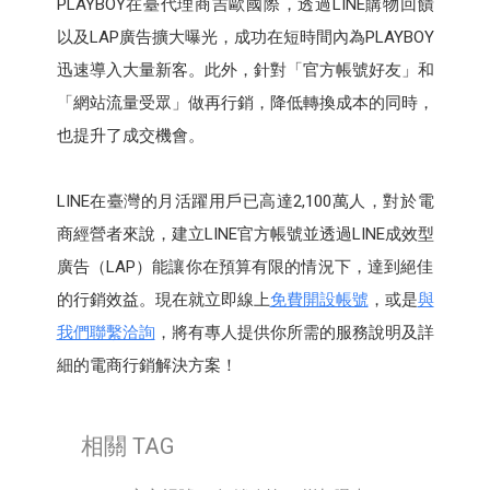
PLAYBOY在臺代理商吉歐國際，透過LINE購物回饋
以及LAP廣告擴大曝光，成功在短時間內為PLAYBOY
迅速導入大量新客。此外，針對「官方帳號好友」和
「網站流量受眾」做再行銷，降低轉換成本的同時，
也提升了成交機會。
LINE在臺灣的月活躍用戶已高達2,100萬人，對於電
商經營者來說，建立LINE官方帳號並透過LINE成效型
廣告（LAP）能讓你在預算有限的情況下，達到絕佳
的行銷效益。現在就立即線上
免費開設帳號
，或是
與
我們聯繫洽詢
，將有專人提供你所需的服務說明及詳
細的電商行銷解決方案！
相關 TAG