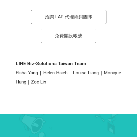
洽詢 LAP 代理經銷團隊
免費開設帳號
LINE Biz-Solutions Taiwan Team
Elsha Yang｜Helen Hsieh｜Louise Liang｜Monique
Hung｜Zoe Lin