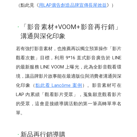
（點此見《
用LAP廣告創造品牌宣傳長尾效益
》）
「影音素材+VOOM+影音再行銷」
溝通與深化印象
若有強打影音素材，也推薦再以獨立預算操作「影片
觀看次數」目標，利用 9*16 直式影音廣告於 LINE
的最新服務 LINE VOOM 上曝光，此為全影音觀看環
境，讓品牌影片故事能在最適版位與消費者溝通與深
化印象（
點此看 Lancôme 案例
）。影音素材可在
LAP 內累績「觀看影片受眾」，蒐集願意觀看影片
的受眾，這會是接續導購活動的第一筆高轉單率名
單。
新品再行銷導購