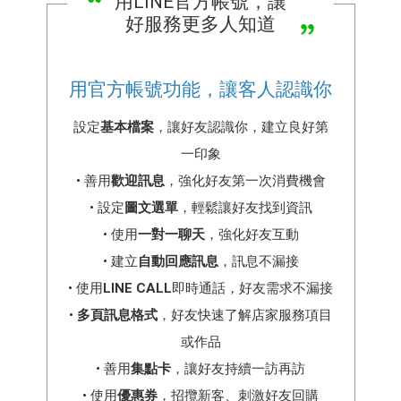
用LINE官方帳號，讓
好服務更多人知道
用官方帳號功能，讓客人認識你
設定
基本檔案
，讓好友認識你，建立良好第
一印象
• 善用
歡迎訊息
，強化好友第一次消費機會
• 設定
圖文選單
，輕鬆讓好友找到資訊
• 使用
一對一聊天
，強化好友互動
• 建立
自動回應訊息
，訊息不漏接
• 使用
LINE CALL
即時通話，好友需求不漏接
•
多頁訊息格式
，好友快速了解店家服務項目
或作品
• 善用
集點卡
，讓好友持續一訪再訪
• 使用
優惠券
，招攬新客、刺激好友回購