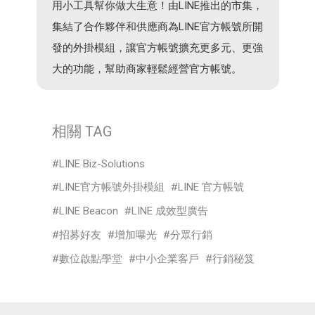
用小工具幫你做大生意！由LINE推出的市集，
集結了合作夥伴和供應商為LINE官方帳號所開
發的外掛模組，讓官方帳號擴充更多元、更強
大的功能，幫助商家輕鬆經營官方帳號。
相關 TAG
LINE Biz-Solutions
LINE官方帳號外掛模組
LINE 官方帳號
LINE Beacon
LINE 成效型廣告
招募好友
增加曝光
分眾行銷
數位啟點學堂
中小企業客戶
行銷秘笈