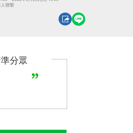
專人聯繫
精準分眾